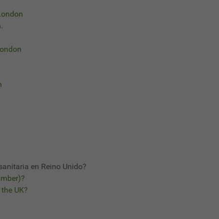
 London
.
 London
n
sanitaria en Reino Unido?
umber)?
 the UK?