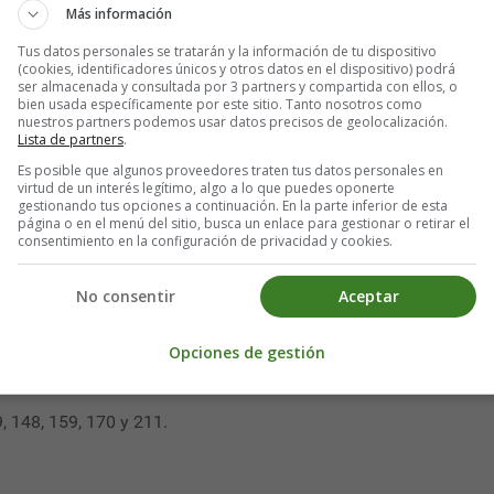
opular religious building. Its construction dates back to 1045
Más información
Tus datos personales se tratarán y la información de tu dispositivo
(cookies, identificadores únicos y otros datos en el dispositivo) podrá
from between 1245 and 1517, when the original Romanesque style
ser almacenada y consultada por 3 partners y compartida con ellos, o
ssor. The two towers of the main façade were added to the basi
bien usada específicamente por este sitio. Tanto nosotros como
nuestros partners podemos usar datos precisos de geolocalización.
Lista de partners
.
al beauty and decoration, but also for the events it has hosted an
Es posible que algunos proveedores traten tus datos personales en
virtud de un interés legítimo, algo a lo que puedes oponerte
 1066, all the coronation ceremonies of the English monarchs ha
gestionando tus opciones a continuación. En la parte inferior de esta
página o en el menú del sitio, busca un enlace para gestionar o retirar el
consentimiento en la configuración de privacidad y cookies.
 the kings of England and illustrious personalities such as C
No consentir
Aceptar
 Unido. +44 20 7222 5152
Opciones de gestión
r.
9, 148, 159, 170 y 211.