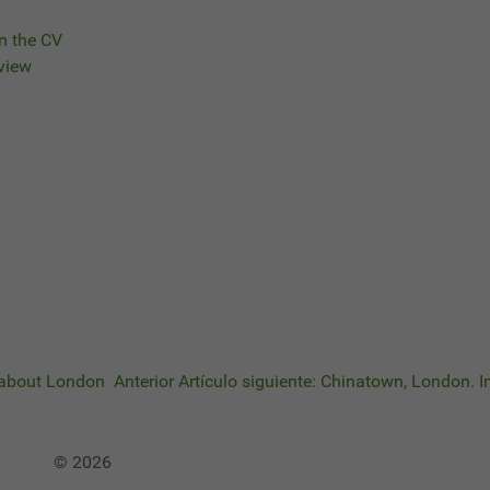
on the CV
rview
n about London
Anterior
Artículo siguiente: Chinatown, London.
© 2026