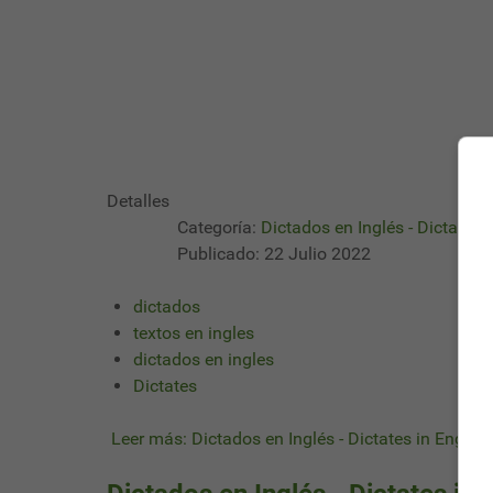
Detalles
Categoría:
Dictados en Inglés - Dictates 
Publicado: 22 Julio 2022
dictados
textos en ingles
dictados en ingles
Dictates
Leer más: Dictados en Inglés - Dictates in English