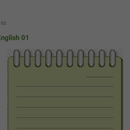
 02
English 01