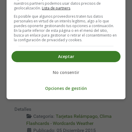
nuestros partners podemos usar datos precisos de
geolocalización.
Lista de partners
.
01. Cloudy - Nublado
Es posible que algunos proveedores traten tus datos
personales en virtud de un interés legítimo, algo a lo que
puedes oponerte gestionando tus opciones a continuación.
Recursos Educativos en
En la parte inferior de esta página o en el menú del sitio,
busca un enlace para gestionar o retirar el consentimiento en
la configuración de privacidad y cookies.
Inglés - Tarjetas
Aceptar
Relámpago
No consentir
Flashcards - Wordcards
Opciones de gestión
Clima - Weather
Detalles
Categoría:
Tarjetas Relámpago, Clima
Flashcards - Wordcards Weather
Publicado: 05 Diciembre 2015