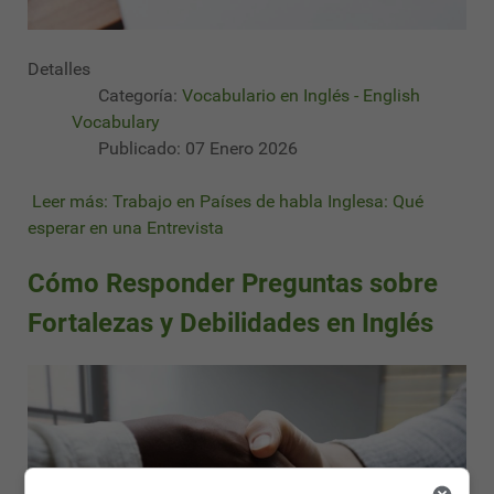
Detalles
Categoría:
Vocabulario en Inglés - English
Vocabulary
Publicado: 07 Enero 2026
Leer más: Trabajo en Países de habla Inglesa: Qué
esperar en una Entrevista
Cómo Responder Preguntas sobre
Fortalezas y Debilidades en Inglés