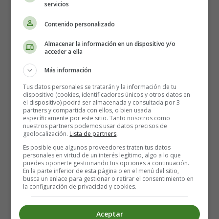
servicios
Contenido personalizado
Leer más: The House - Dibujos La Casa
Colorear en Inglés
Almacenar la información en un dispositivo y/o
acceder a ella
Más información
The House - Plan - Dibujos
Tus datos personales se tratarán y la información de tu
dispositivo (cookies, identificadores únicos y otros datos en
el dispositivo) podrá ser almacenada y consultada por 3
La Casa Colorear en Inglés
partners y compartida con ellos, o bien usada
específicamente por este sitio. Tanto nosotros como
nuestros partners podemos usar datos precisos de
geolocalización.
Lista de partners
.
Es posible que algunos proveedores traten tus datos
personales en virtud de un interés legítimo, algo a lo que
puedes oponerte gestionando tus opciones a continuación.
En la parte inferior de esta página o en el menú del sitio,
busca un enlace para gestionar o retirar el consentimiento en
la configuración de privacidad y cookies.
Aceptar