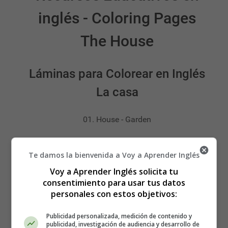
inglés - Coloring Pages
The House
Láminas para Colorear en Inglés
La casa
01. House - Garden
Detalles
Te damos la bienvenida a Voy a Aprender Inglés
Categoría:
Coloring Pages The House -
Dibujos la Casa
Voy a Aprender Inglés solicita tu
Publicado: 15 Noviembre 2015
consentimiento para usar tus datos
personales con estos objetivos:
Coloring Pages
Coloring sheets of drawings
Publicidad personalizada, medición de contenido y
publicidad, investigación de audiencia y desarrollo de
Dibujos para colorear
the house