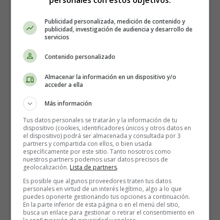
Publicidad personalizada, medición de contenido y
publicidad, investigación de audiencia y desarrollo de
Recursos Educativos en
servicios
inglés - Coloring
Contenido personalizado
Pages Jobs
Almacenar la información en un dispositivo y/o
acceder a ella
Más información
Láminas para Colorear en Inglés
Tus datos personales se tratarán y la información de tu
Trabajos - Profesiones
dispositivo (cookies, identificadores únicos y otros datos en
el dispositivo) podrá ser almacenada y consultada por 3
partners y compartida con ellos, o bien usada
específicamente por este sitio. Tanto nosotros como
06. Soldier
nuestros partners podemos usar datos precisos de
geolocalización.
Lista de partners
.
Detalles
Es posible que algunos proveedores traten tus datos
personales en virtud de un interés legítimo, algo a lo que
Categoría:
Coloring Pages Jobs - Dibujos
puedes oponerte gestionando tus opciones a continuación.
Trabajo, Profesiones
En la parte inferior de esta página o en el menú del sitio,
busca un enlace para gestionar o retirar el consentimiento en
Publicado: 08 Noviembre 2015