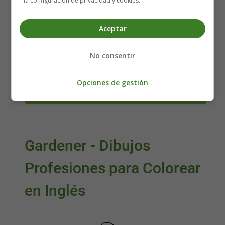
la configuración de privacidad y cookies.
Coloring Pages
Coloring sheets of drawings
Aceptar
Dibujos para colorear
jobs
trabajos
profesiones
No consentir
Leer más: Soldier - Dibujos Profesiones para
Opciones de gestión
Colorear en Inglés
Gardener - Dibujos
Profesiones para Colorear
en Inglés