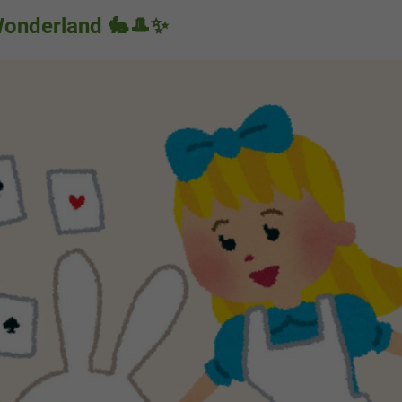
 Wonderland 🐇🎩✨