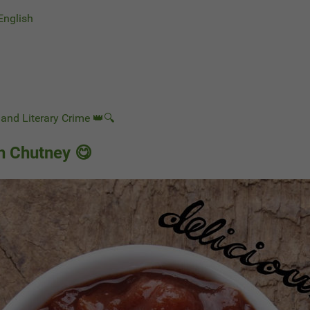
 English
and Literary Crime 👑🔍
 Chutney 😋