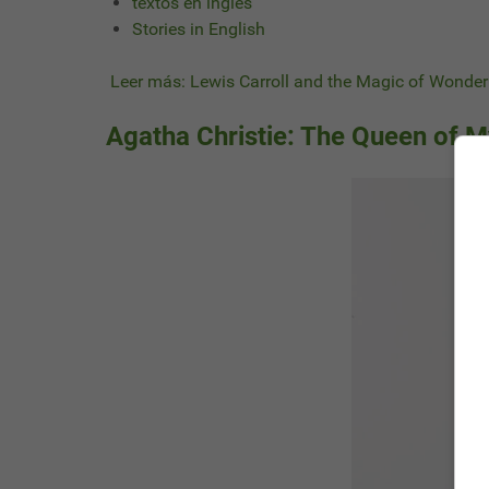
textos en ingles
Stories in English
Leer más: Lewis Carroll and the Magic of Wonde
Agatha Christie: The Queen of M