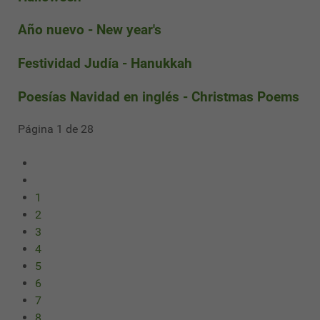
Año nuevo - New year's
Festividad Judía - Hanukkah
Poesías Navidad en inglés - Christmas Poems
Página 1 de 28
1
2
3
4
5
6
7
8