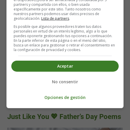
partners y compartida con ellos, o bien usada
específicamente por este sitio. Tanto nosotros como
nuestros partners podemos usar datos precisos de
geolocalización.
Lista de partners
.
Detalles
Es posible que algunos proveedores traten tus datos
personales en virtud de un interés legítimo, algo a lo que
Categoría:
Día del Padre - Father's Day
puedes oponerte gestionando tus opciones a continuación.
Publicado: 16 Marzo 2026
En la parte inferior de esta página o en el menú del sitio,
busca un enlace para gestionar o retirar el consentimiento en
la configuración de privacidad y cookies.
Día del Padre
father's Day
Aceptar
poemas
poems
textos en ingles
No consentir
Leer más: A Father Like You - Father’s Day Poems for
Opciones de gestión
Kids 💟
Just Like You 💖 Father’s Day Poems