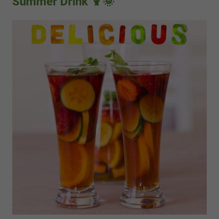
Summer Drink 🍹🌞