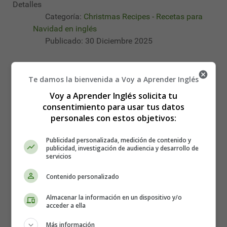
Detalles
Categoría:
Christmas Recipes - Recetas para
Navidad en inglés
Publicado: 30 Diciembre 2025
Christmas
recetas de cocina
Te damos la bienvenida a Voy a Aprender Inglés
cooking recipes
Voy a Aprender Inglés solicita tu
recetas en ingles
consentimiento para usar tus datos
Desserts
personales con estos objetivos:
christmas recipes
Publicidad personalizada, medición de contenido y
publicidad, investigación de audiencia y desarrollo de
Leer más: Homemade Roscón de Reyes recipe step by
servicios
step 👑
Contenido personalizado
Recipe for homemade marzipan 🤤
Almacenar la información en un dispositivo y/o
🎄
acceder a ella
Más información