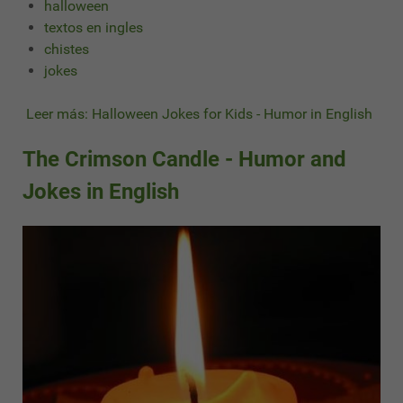
halloween
textos en ingles
chistes
jokes
Leer más: Halloween Jokes for Kids - Humor in English
The Crimson Candle - Humor and
Jokes in English