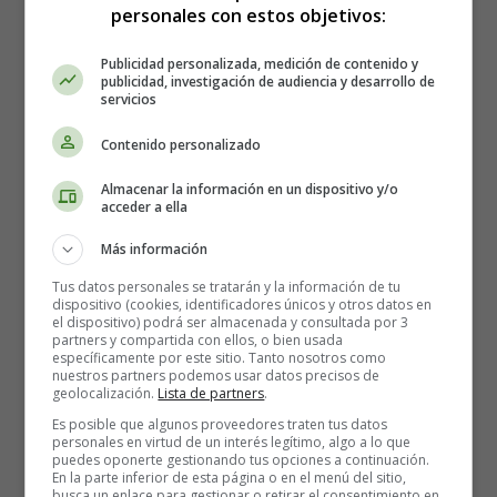
personales con estos objetivos:
Leer más: The Devoted Widow - Humor and Jokes in
Publicidad personalizada, medición de contenido y
English
publicidad, investigación de audiencia y desarrollo de
servicios
The Flying Machine - Humor and
Contenido personalizado
Jokes in English
Almacenar la información en un dispositivo y/o
acceder a ella
Más información
Tus datos personales se tratarán y la información de tu
dispositivo (cookies, identificadores únicos y otros datos en
el dispositivo) podrá ser almacenada y consultada por 3
partners y compartida con ellos, o bien usada
específicamente por este sitio. Tanto nosotros como
nuestros partners podemos usar datos precisos de
geolocalización.
Lista de partners
.
Es posible que algunos proveedores traten tus datos
personales en virtud de un interés legítimo, algo a lo que
puedes oponerte gestionando tus opciones a continuación.
En la parte inferior de esta página o en el menú del sitio,
busca un enlace para gestionar o retirar el consentimiento en