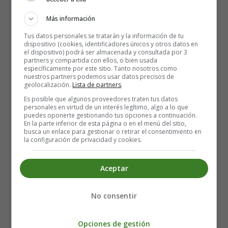
gramática en inglés. Estas herramientas pueden
Más información
detectar errores de gramática y ortografía en tus escritos
y sugerir correcciones. Asegúrate de revisar todas las
Tus datos personales se tratarán y la información de tu
dispositivo (cookies, identificadores únicos y otros datos en
sugerencias de corrección para que puedas aprender de
el dispositivo) podrá ser almacenada y consultada por 3
tus errores.
partners y compartida con ellos, o bien usada
específicamente por este sitio. Tanto nosotros como
nuestros partners podemos usar datos precisos de
Dedica tiempo a practicar la
geolocalización.
Lista de partners
.
gramática
Es posible que algunos proveedores traten tus datos
personales en virtud de un interés legítimo, algo a lo que
puedes oponerte gestionando tus opciones a continuación.
En la parte inferior de esta página o en el menú del sitio,
Para mejorar tu gramática en inglés, debes dedicar
busca un enlace para gestionar o retirar el consentimiento en
tiempo a practicar. Establece un horario regular para
la configuración de privacidad y cookies.
estudiar la gramática y practicar hablando y escribiendo
en inglés. Incluso unos pocos minutos al día pueden
Aceptar
marcar una gran diferencia en tu progreso. Además,
también puedes hacer ejercicios de gramática online o
No consentir
trabajar con un tutor de inglés para obtener
retroalimentación personalizada.
Opciones de gestión