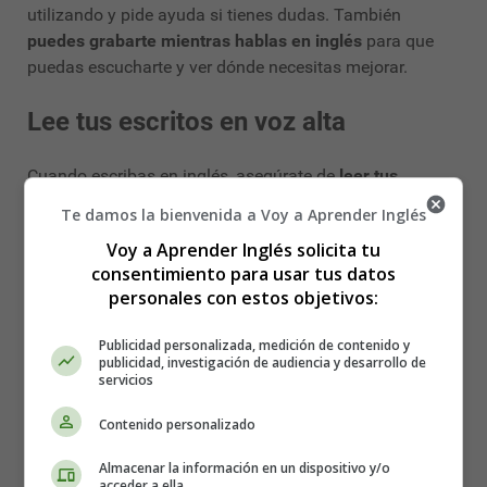
utilizando y pide ayuda si tienes dudas. También
puedes grabarte mientras hablas en inglés
para que
puedas escucharte y ver dónde necesitas mejorar.
Lee tus escritos en voz alta
Cuando escribas en inglés, asegúrate de
leer tus
escritos en voz alta para detectar errores de
Te damos la bienvenida a Voy a Aprender Inglés
gramática
. A menudo, al leer en voz alta, puedes
Voy a Aprender Inglés solicita tu
detectar errores que no habías notado al escribir. Si te
consentimiento para usar tus datos
resulta difícil detectar tus propios errores, pide a alguien
personales con estos objetivos:
que revise tus escritos en busca de errores de gramática.
Publicidad personalizada, medición de contenido y
Usa herramientas de corrección de
publicidad, investigación de audiencia y desarrollo de
servicios
gramática
Contenido personalizado
Existen muchas herramientas de corrección de
Almacenar la información en un dispositivo y/o
gramática online que puedes utilizar para mejorar tu
acceder a ella