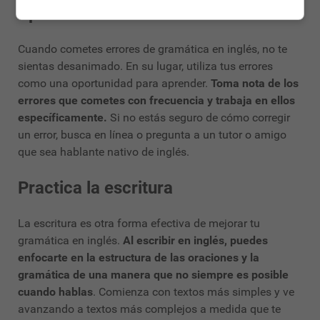
Aprende de tus errores
Cuando cometes errores de gramática en inglés, no te
sientas desanimado. En su lugar, utiliza tus errores
como una oportunidad para aprender.
Toma nota de los
errores que cometes con frecuencia y trabaja en ellos
específicamente.
Si no estás seguro de cómo corregir
un error, busca en línea o pregunta a un tutor o amigo
que sea hablante nativo de inglés.
Practica la escritura
La escritura es otra forma efectiva de mejorar tu
gramática en inglés.
Al escribir en inglés, puedes
enfocarte en la estructura de las oraciones y la
gramática de una manera que no siempre es posible
cuando hablas
. Comienza con textos más simples y ve
avanzando a textos más complejos a medida que te