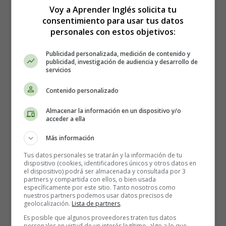
Voy a Aprender Inglés solicita tu
Para conocer los verbos irregulares no hay ningún
consentimiento para usar tus datos
personales con estos objetivos:
secreto, hay que aprenderlos tomando una lista de
verbos y memorizándolos metódicamente. (
Lista de
Publicidad personalizada, medición de contenido y
verbos irregulares
).
publicidad, investigación de audiencia y desarrollo de
servicios
La forma interrogativa del pretérito
Contenido personalizado
Necesitamos un
auxiliar para poner una frase en forma
Almacenar la información en un dispositivo y/o
interrogativa y negativa
.
acceder a ella
En la forma pretérita, es simplemente el auxiliar que se
Más información
pone en la forma pretérita.
Tus datos personales se tratarán y la información de tu
dispositivo (cookies, identificadores únicos y otros datos en
Por ejemplo: Did you like the book?
el dispositivo) podrá ser almacenada y consultada por 3
partners y compartida con ellos, o bien usada
específicamente por este sitio. Tanto nosotros como
DID es el pretérito del auxiliar DO.
nuestros partners podemos usar datos precisos de
geolocalización.
Lista de partners
.
Otro ejemplo:
Were
you happy yesterday?
Es posible que algunos proveedores traten tus datos
personales en virtud de un interés legítimo, algo a lo que