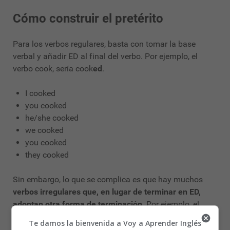
Cómo construir el pretérito
Para los verbos regulares, basta con tomar la base
verbal y añadir ED al final del verbo. Por ejemplo, el
verbo cook, sería cook
ed
.
I cooked
you cooked
he/she cooked
we cooked
you cooked
they cooked
Sin embargo, lo que se complica es que hay muchos
verbos irregulares que, en lugar de terminar en ED,
adoptan otra forma de terminación
. Por ejemplo, el
verbo to swim no terminará en swimked sino en swam.
Te damos la bienvenida a Voy a Aprender Inglés
El verbo to sleep no será sleeped sino slept.