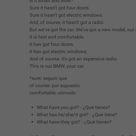
Is it small and slow?
Sure it hasn't got four doors.
Sure it hasn't got electric windows.
And, of course, it hasn't got a radio.
But we've got the car. We've got a new model, ou
It is fast and comfortable.
It has got four doors.
It has got electric windows.
And of course, it's got an expensive radio.
This is our
BMW, your car.
*sure: seguro que
of course: por supuesto
comfortable: cómodo
What have you got? - ¿Qué tienes?
What has he/she/it got? - ¿Qué tiene?
What have they got? - ¿Qué tienen?