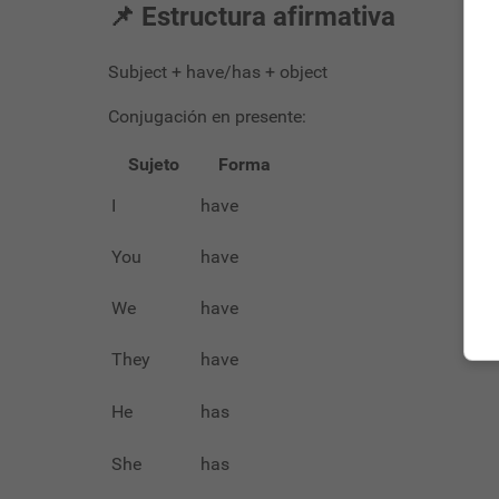
📌 Estructura afirmativa
Subject + have/has + object
Conjugación en presente:
Sujeto
Forma
I
have
You
have
We
have
They
have
He
has
She
has