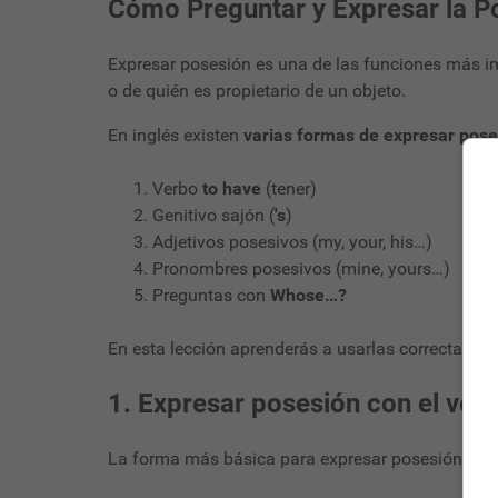
Cómo Preguntar y Expresar la Po
Expresar posesión es una de las funciones más im
o de quién es propietario de un objeto.
En inglés existen
varias formas de expresar pose
Verbo
to have
(tener)
Genitivo sajón (
's
)
Adjetivos posesivos (my, your, his…)
Pronombres posesivos (mine, yours…)
Preguntas con
Whose…?
En esta lección aprenderás a usarlas correctamente
1. Expresar posesión con el verb
La forma más básica para expresar posesión es c