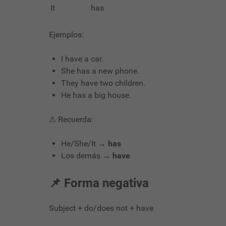
It
has
Ejemplos:
I have a car.
She has a new phone.
They have two children.
He has a big house.
⚠ Recuerda:
He/She/It →
has
Los demás →
have
📌 Forma negativa
Subject + do/does not + have