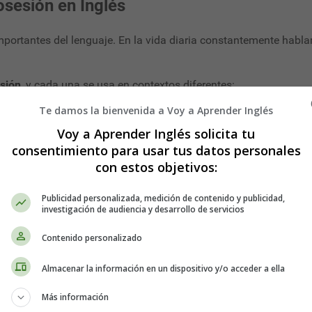
sesión en Inglés
portantes del lenguaje. En la vida diaria constantemente habla
sión
, y cada una se usa en contextos diferentes:
Te damos la bienvenida a Voy a Aprender Inglés
Voy a Aprender Inglés solicita tu
consentimiento para usar tus datos personales
con estos objetivos:
Publicidad personalizada, medición de contenido y publicidad,
investigación de audiencia y desarrollo de servicios
, evitar errores frecuentes y practicar con ejercicios paso a pas
Contenido personalizado
o “to have”
Almacenar la información en un dispositivo y/o acceder a ella
on el verbo
to have
.
Más información