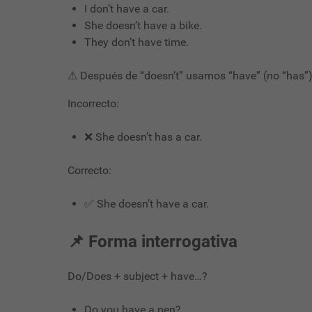
I don’t have a car.
She doesn’t have a bike.
They don’t have time.
⚠ Después de “doesn’t” usamos “have” (no “has”)
Incorrecto:
❌ She doesn’t has a car.
Correcto:
✅ She doesn’t have a car.
📌 Forma interrogativa
Do/Does + subject + have…?
Do you have a pen?