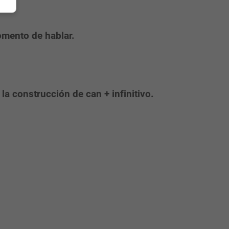
omento de hablar.
la construcción de can + infinitivo.