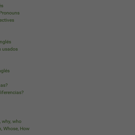
és
 Pronouns
ectives
nglés
s usados
nglés
ias?
diferencias?
, why, who
h, Whose, How