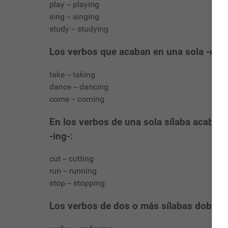
play -- playing
sing -- singing
study -- studying
Los verbos que acaban en una sola -e-, la
take -- taking
dance -- dancing
come -- coming
En los verbos de una sola sílaba acabado
-ing-:
cut -- cutting
run -- running
stop -- stopping
Los verbos de dos o más sílabas doblan l