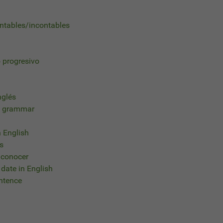
tables/incontables
o progresivo
nglés
sh grammar
n English
bs
s conocer
 date in English
entence