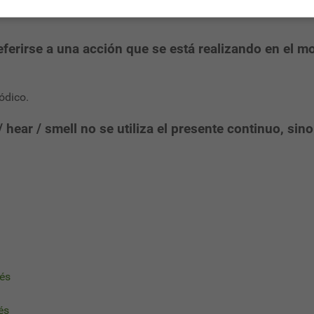
ferirse a una acción que se está realizando en el m
ódico.
ear / smell no se utiliza el presente continuo, sino 
lés
és