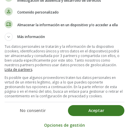
investigación de audiencia y desarrollo de servicios
Contenido personalizado
Almacenar la información en un dispositivo y/o acceder a ella
 pierden, para añadir -ing-:
Más información
Tus datos personales se tratarán y la información de tu dispositivo
(cookies, identificadores únicos y otros datos en el dispositivo) podrá
ser almacenada y consultada por 3 partners y compartida con ellos, o
bien usada específicamente por este sitio. Tanto nosotros como
nuestros partners podemos usar datos precisos de geolocalización.
s en una vocal corta + una consonante, en este caso
Lista de partners
.
Es posible que algunos proveedores traten tus datos personales en
virtud de un interés legítimo, algo a lo que puedes oponerte
gestionando tus opciones a continuación. En la parte inferior de esta
página o en el menú del sitio, busca un enlace para gestionar o retirar el
consentimiento en la configuración de privacidad y cookies.
No consentir
Aceptar
a última consonante si el acento tónico cae en la últ
Opciones de gestión