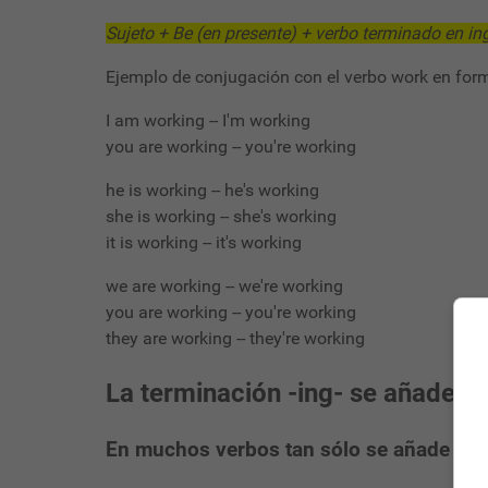
Sujeto + Be (en presente) + verbo terminado en in
Ejemplo de conjugación con el verbo work en form
I am working -- I'm working
you are working -- you're working
he is working -- he's working
she is working -- she's working
it is working -- it's working
we are working -- we're working
you are working -- you're working
they are working -- they're working
La terminación -ing- se añade al
En muchos verbos tan sólo se añade -ing- 