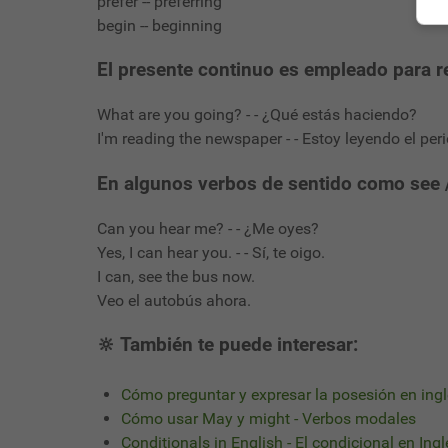
prefer -- preferring
begin -- beginning
El presente continuo es empleado para re
What are you going? - - ¿Qué estás haciendo?
I'm reading the newspaper - - Estoy leyendo el peri
En algunos verbos de sentido como see / h
Can you hear me? - - ¿Me oyes?
Yes, I can hear you. - - Sí, te oigo.
I can, see the bus now.
Veo el autobús ahora.
🔆 También te puede interesar:
Cómo preguntar y expresar la posesión en ing
Cómo usar May y might - Verbos modales
Conditionals in English - El condicional en Ingl