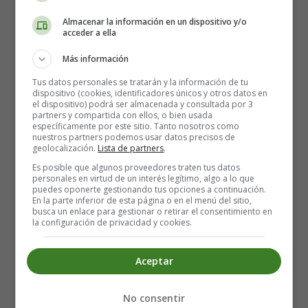
Almacenar la información en un dispositivo y/o
acceder a ella
Más información
Tus datos personales se tratarán y la información de tu
dispositivo (cookies, identificadores únicos y otros datos en
el dispositivo) podrá ser almacenada y consultada por 3
partners y compartida con ellos, o bien usada
específicamente por este sitio. Tanto nosotros como
nuestros partners podemos usar datos precisos de
geolocalización.
Lista de partners
.
Es posible que algunos proveedores traten tus datos
personales en virtud de un interés legítimo, algo a lo que
10 phrasal verbs que todo estudiante de
puedes oponerte gestionando tus opciones a continuación.
En la parte inferior de esta página o en el menú del sitio,
inglés debe conocer
busca un enlace para gestionar o retirar el consentimiento en
la configuración de privacidad y cookies.
Aceptar
No consentir