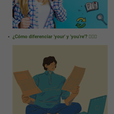
¿Cómo diferenciar 'your' y 'you're'? ✍🏻📖