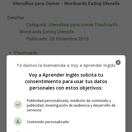
Utensilios para Comer - Wordcards Eating Utensils
Detalles
Categoría:
Utensilios para comer Flashcards -
Wordcards Eating Utensils
Publicado: 05 Diciembre 2015
Flashcards
Wordcards
Te damos la bienvenida a Voy a Aprender Inglés
Tarjetas Relampago
Voy a Aprender Inglés solicita tu
consentimiento para usar tus datos
Leer más: 01 Utensilios para Comer - Wordcards Eating
personales con estos objetivos:
Utensils
Publicidad personalizada, medición de contenido y
02 Utensilios para Comer -
publicidad, investigación de audiencia y desarrollo de
servicios
Wordcards Eating Utensils
Contenido personalizado