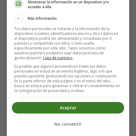
Almacenar la información en un dispositivo y/o
acceder a ella
Más información
Tus datos personales se tratarán y la información de tu
dispositivo (cookies, identificadores únicos y otros datos en
el dispositivo) podrá ser almacenada y consultada por 3
partners y compartida con ellos, o bien usada
específicamente por este sitio. Tanto nosotros como
nuestros partners podemos usar datos precisos de
geolocalización.
Lista de partners
.
Es posible que algunos proveedores traten tus datos
personales en virtud de un interés legítimo, algo a lo que
puedes oponerte gestionando tus opciones a continuación.
En la parte inferior de esta página o en el menú del sitio,
busca un enlace para gestionar o retirar el consentimiento en
la configuración de privacidad y cookies.
01. Knife
Recursos Educativos en Inglés -
Aceptar
Tarjetas Relámpago
No consentir
Flashcards - Wordcards