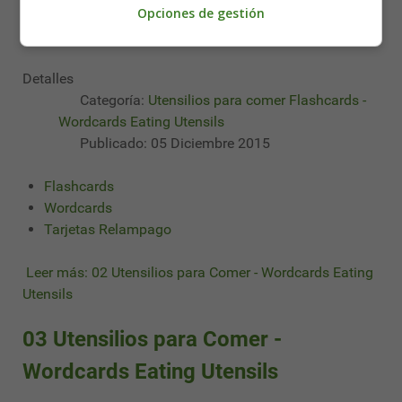
Opciones de gestión
Utensilios para Comer - Wordcards Eating Utensils
Detalles
Categoría:
Utensilios para comer Flashcards -
Wordcards Eating Utensils
Publicado: 05 Diciembre 2015
Flashcards
Wordcards
Tarjetas Relampago
Leer más: 02 Utensilios para Comer - Wordcards Eating
Utensils
03 Utensilios para Comer -
Wordcards Eating Utensils