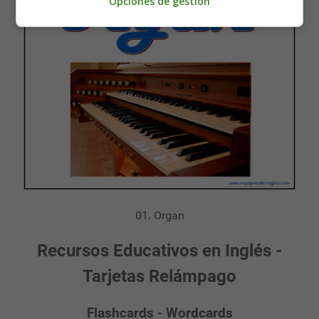
Opciones de gestión
01. Organ
Recursos Educativos en Inglés -
Tarjetas Relámpago
Flashcards - Wordcards