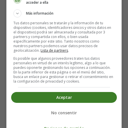
acceder a ella
Instrumentos Musicales - Musical Instruments
Más información
Detalles
Tus datos personales se tratarán y la información de tu
Categoría:
Instrumentos Musicales Flashcards
dispositivo (cookies, identificadores únicos y otros datos en
- Wordcards Musical Instruments
el dispositivo) podrá ser almacenada y consultada por 3
partners y compartida con ellos, o bien usada
Publicado: 05 Diciembre 2015
específicamente por este sitio. Tanto nosotros como
nuestros partners podemos usar datos precisos de
geolocalización.
Lista de partners
.
Flashcards
Wordcards
Es posible que algunos proveedores traten tus datos
personales en virtud de un interés legítimo, algo a lo que
Tarjetas Relampago
puedes oponerte gestionando tus opciones a continuación.
En la parte inferior de esta página o en el menú del sitio,
busca un enlace para gestionar o retirar el consentimiento en
Leer más: 01 Instrumentos Musicales - Wordcards
la configuración de privacidad y cookies.
Musical Instruments
Aceptar
02 Instrumentos Musicales -
Wordcards Musical Instruments
No consentir