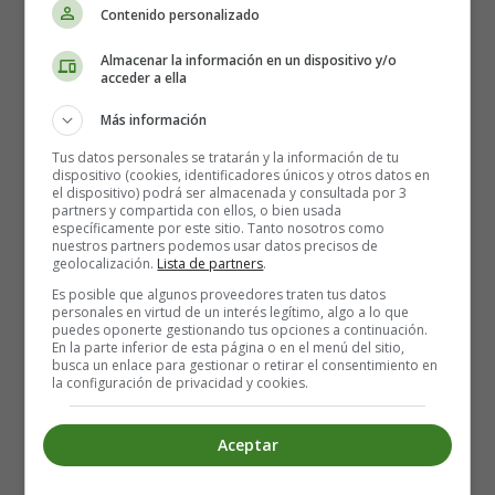
Contenido personalizado
Almacenar la información en un dispositivo y/o
acceder a ella
Más información
Tus datos personales se tratarán y la información de tu
dispositivo (cookies, identificadores únicos y otros datos en
el dispositivo) podrá ser almacenada y consultada por 3
partners y compartida con ellos, o bien usada
específicamente por este sitio. Tanto nosotros como
nuestros partners podemos usar datos precisos de
geolocalización.
Lista de partners
.
Es posible que algunos proveedores traten tus datos
personales en virtud de un interés legítimo, algo a lo que
puedes oponerte gestionando tus opciones a continuación.
01. Building - Edificio
En la parte inferior de esta página o en el menú del sitio,
busca un enlace para gestionar o retirar el consentimiento en
la configuración de privacidad y cookies.
Recursos Educativos en Inglés -
Tarjetas Relámpago
Aceptar
Flashcards - Wordcards