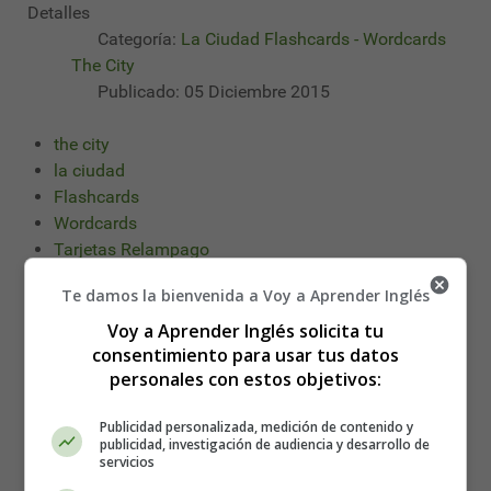
Detalles
Categoría:
La Ciudad Flashcards - Wordcards
The City
Publicado: 05 Diciembre 2015
the city
la ciudad
Flashcards
Wordcards
Tarjetas Relampago
Te damos la bienvenida a Voy a Aprender Inglés
Leer más: 01 Tarjetas Relámpago: La Ciudad
Flashcards - Wordcards The City
Voy a Aprender Inglés solicita tu
consentimiento para usar tus datos
personales con estos objetivos:
02 Tarjetas Relámpago: La Ciudad
Flashcards - Wordcards The City
Publicidad personalizada, medición de contenido y
publicidad, investigación de audiencia y desarrollo de
servicios