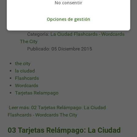
No consentir
La Ciudad - The City
Opciones de gestión
Detalles
Categoría:
La Ciudad Flashcards - Wordcards
The City
Publicado: 05 Diciembre 2015
the city
la ciudad
Flashcards
Wordcards
Tarjetas Relampago
Leer más: 02 Tarjetas Relámpago: La Ciudad
Flashcards - Wordcards The City
03 Tarjetas Relámpago: La Ciudad