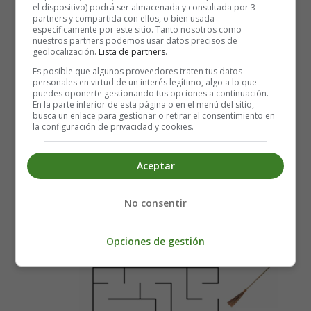
el dispositivo) podrá ser almacenada y consultada por 3
Publicado: 27 Octubre 2021
partners y compartida con ellos, o bien usada
específicamente por este sitio. Tanto nosotros como
nuestros partners podemos usar datos precisos de
worksheets
geolocalización.
Lista de partners
.
fichas infantiles
Es posible que algunos proveedores traten tus datos
personales en virtud de un interés legítimo, algo a lo que
halloween
puedes oponerte gestionando tus opciones a continuación.
En la parte inferior de esta página o en el menú del sitio,
busca un enlace para gestionar o retirar el consentimiento en
Leer más: Worksheets Halloween 06 - Fichas Halloween
la configuración de privacidad y cookies.
en Inglés
Worksheets Halloween 07 - Fichas
Aceptar
Halloween en Inglés
No consentir
Opciones de gestión