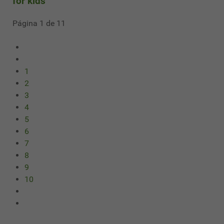
for kids
Página 1 de 11
1
2
3
4
5
6
7
8
9
10