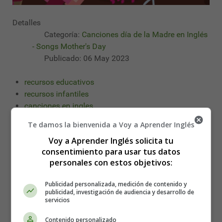
Detalles
Categoría:
Canciones día de la Madre en Inglés
- Songs Mother's Day
Publicado: 06 May 2023
recursos educativos
recursos infantiles
canciones en ingles
canciones infantiles en ingles
Te damos la bienvenida a Voy a Aprender Inglés
english songs
Voy a Aprender Inglés solicita tu
songs for children
consentimiento para usar tus datos
canciones dia de la madre en Ingles
personales con estos objetivos:
songs mother's day
Publicidad personalizada, medición de contenido y
Leer más: On Mother's Day - Canciones para Niños en
publicidad, investigación de audiencia y desarrollo de
servicios
Inglés
Contenido personalizado