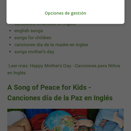
recursos educativos
recursos infantiles
Opciones de gestión
canciones en ingles
canciones infantiles en ingles
english songs
songs for children
canciones dia de la madre en Ingles
songs mother's day
Leer más: Happy Mother's Day - Canciones para Niños
en Inglés
A Song of Peace for Kids -
Canciones día de la Paz en Inglés