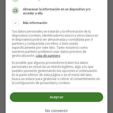
Happy Mother's Day - Canciones
Almacenar la información en un dispositivo y/o
para Niños en Inglés
acceder a ella
Más información
Tus datos personales se tratarán y la información de tu
dispositivo (cookies, identificadores únicos y otros datos en
el dispositivo) podrá ser almacenada y consultada por 3
partners y compartida con ellos, o bien usada
específicamente por este sitio. Tanto nosotros como
nuestros partners podemos usar datos precisos de
geolocalización.
Lista de partners
.
Es posible que algunos proveedores traten tus datos
personales en virtud de un interés legítimo, algo a lo que
puedes oponerte gestionando tus opciones a continuación.
En la parte inferior de esta página o en el menú del sitio,
busca un enlace para gestionar o retirar el consentimiento en
la configuración de privacidad y cookies.
Detalles
Categoría:
Canciones día de la Madre en Inglés
Aceptar
- Songs Mother's Day
Publicado: 06 May 2023
No consentir