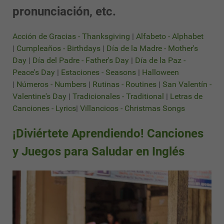
pronunciación, etc.
Acción de Gracias - Thanksgiving
|
Alfabeto - Alphabet
|
Cumpleaños - Birthdays
|
Día de la Madre - Mother's
Day
|
Día del Padre - Father's Day
|
Día de la Paz -
Peace's Day
|
Estaciones - Seasons
|
Halloween
|
Números - Numbers
|
Rutinas - Routines
|
San Valentín -
Valentine's Day
|
Tradicionales - Traditional
|
Letras de
Canciones - Lyrics
|
Villancicos - Christmas Songs
¡Diviértete Aprendiendo! Canciones
y Juegos para Saludar en Inglés