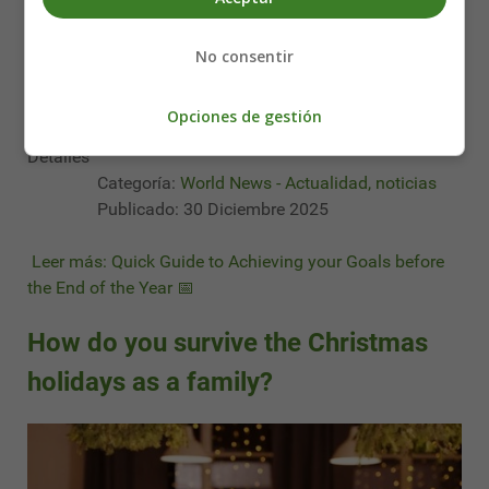
No consentir
Opciones de gestión
Detalles
Categoría:
World News - Actualidad, noticias
Publicado: 30 Diciembre 2025
Leer más: Quick Guide to Achieving your Goals before
the End of the Year 📅
How do you survive the Christmas
holidays as a family?