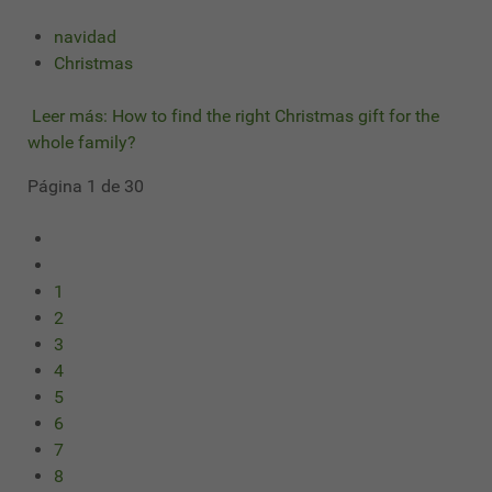
navidad
Christmas
Leer más: How to find the right Christmas gift for the
whole family?
Página 1 de 30
1
2
3
4
5
6
7
8