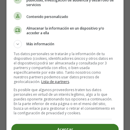
publicidad, investigación de audiencia y desarrollo de
Leer más: How Well Do You Know Father's Day? Take
servicios
Our Quiz and Find Out!
Contenido personalizado
Quick Guide to Achieving your Goals
Almacenar la información en un dispositivo y/o
acceder a ella
before the End of the Year 📅
Más información
Tus datos personales se tratarán y la información de tu
dispositivo (cookies, identificadores únicos y otros datos en
el dispositivo) podrá ser almacenada y consultada por 3
partners y compartida con ellos, o bien usada
específicamente por este sitio. Tanto nosotros como
nuestros partners podemos usar datos precisos de
geolocalización.
Lista de partners
.
Es posible que algunos proveedores traten tus datos
personales en virtud de un interés legítimo, algo a lo que
puedes oponerte gestionando tus opciones a continuación.
En la parte inferior de esta página o en el menú del sitio,
busca un enlace para gestionar o retirar el consentimiento en
la configuración de privacidad y cookies.
Aceptar