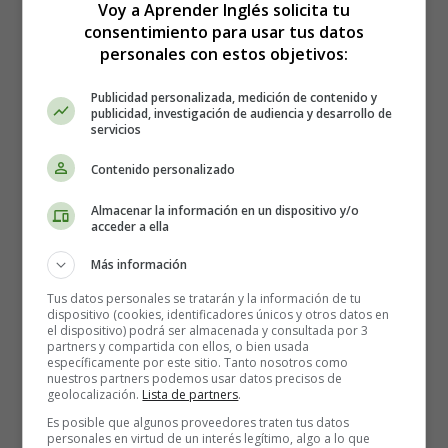
Describing products
Voy a Aprender Inglés solicita tu
consentimiento para usar tus datos
personales con estos objetivos:
Detalles
Categoría:
Worksheets Reading - Fichas en
Publicidad personalizada, medición de contenido y
Inglés Lectura
publicidad, investigación de audiencia y desarrollo de
Publicado: 31 May 2018
servicios
Contenido personalizado
Leer más: Describing products - Textos y diálogos en
Inglés
Almacenar la información en un dispositivo y/o
acceder a ella
Shopping - Textos y diálogos en
Más información
Inglés
Tus datos personales se tratarán y la información de tu
dispositivo (cookies, identificadores únicos y otros datos en
el dispositivo) podrá ser almacenada y consultada por 3
partners y compartida con ellos, o bien usada
específicamente por este sitio. Tanto nosotros como
nuestros partners podemos usar datos precisos de
geolocalización.
Lista de partners
.
Es posible que algunos proveedores traten tus datos
personales en virtud de un interés legítimo, algo a lo que