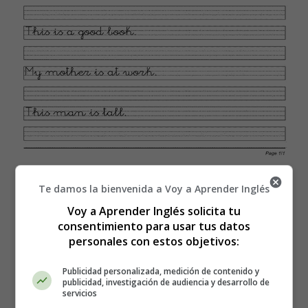
Recursos Educativos en inglés -
Te damos la bienvenida a Voy a Aprender Inglés
Worksheets Calligraphy
Voy a Aprender Inglés solicita tu
consentimiento para usar tus datos
personales con estos objetivos:
Fichas Infantiles en Inglés Caligrafía
Publicidad personalizada, medición de contenido y
05. Calligraphy.
publicidad, investigación de audiencia y desarrollo de
servicios