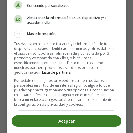
Detalles
Contenido personalizado
Categoría:
Worksheets Calligraphy - Fichas en
Inglés Caligrafía
Almacenar la información en un dispositivo y/o
Publicado: 25 Noviembre 2015
acceder a ella
Más información
worksheets
fichas infantiles
Tus datos personales se tratarán y la información de tu
dispositivo (cookies, identificadores únicos y otros datos en
Calligraphy
el dispositivo) podrá ser almacenada y consultada por 3
caligrafia
partners y compartida con ellos, o bien usada
específicamente por este sitio. Tanto nosotros como
nuestros partners podemos usar datos precisos de
Leer más: Worksheets Calligraphy 05 - Fichas Caligrafía
geolocalización.
Lista de partners
.
en Inglés
Es posible que algunos proveedores traten tus datos
personales en virtud de un interés legítimo, algo a lo que
puedes oponerte gestionando tus opciones a continuación.
Worksheets Calligraphy 06 - Fichas
En la parte inferior de esta página o en el menú del sitio,
busca un enlace para gestionar o retirar el consentimiento en
Caligrafía en Inglés
la configuración de privacidad y cookies.
Aceptar