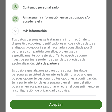
Fichas Infantiles en Inglés Acciones
Contenido personalizado
Almacenar la información en un dispositivo y/o
03. Trace & match
acceder a ella
Detalles
Más información
Categoría:
Worksheets Actions - Fichas en
Tus datos personales se tratarán y la información de tu
Inglés Acciones
dispositivo (cookies, identificadores únicos y otros datos en
el dispositivo) podrá ser almacenada y consultada por 3
Publicado: 25 Noviembre 2015
partners y compartida con ellos, o bien usada
específicamente por este sitio. Tanto nosotros como
nuestros partners podemos usar datos precisos de
worksheets
geolocalización.
Lista de partners
.
fichas infantiles
Es posible que algunos proveedores traten tus datos
Actions
personales en virtud de un interés legítimo, algo a lo que
acciones
puedes oponerte gestionando tus opciones a continuación.
En la parte inferior de esta página o en el menú del sitio,
busca un enlace para gestionar o retirar el consentimiento en
Leer más: Worksheets Actions 03 - Fichas Acciones en
la configuración de privacidad y cookies.
Inglés
Aceptar
Worksheets Actions 04 - Fichas