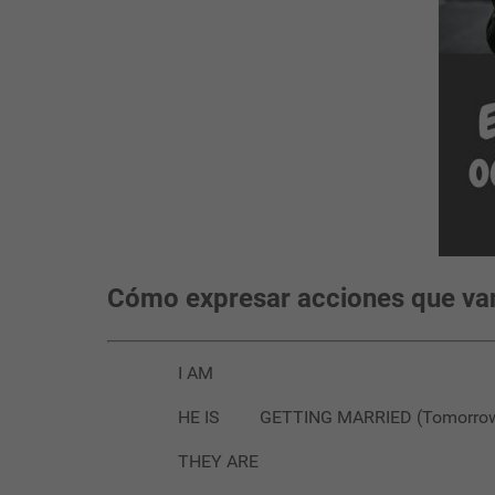
Cómo expresar acciones que van 
I AM Me c
HE IS GETTING MARRIED (Tomorrow) 
THEY ARE Se c