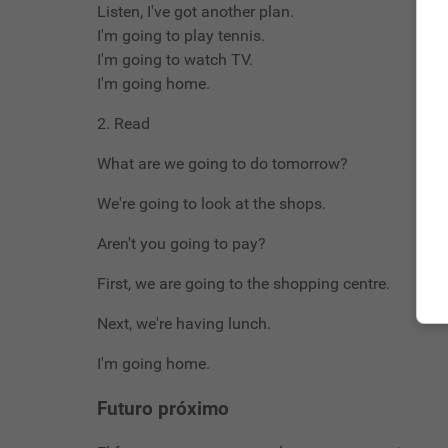
Listen, I've got another plan.
I'm going to play tennis.
I'm going to watch TV.
I'm going home.
2. Read
What are we going to do tomorrow?
We're going to look at the shops.
Aren't you going to pay?
First, we are going to the shopping centre.
Next, we're having lunch.
I'm going home.
Futuro próximo