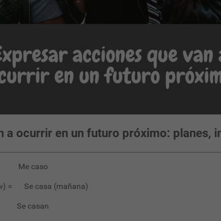
a ocurrir en un futuro próximo: planes, i
aso
= Se casa (mañana)
asan