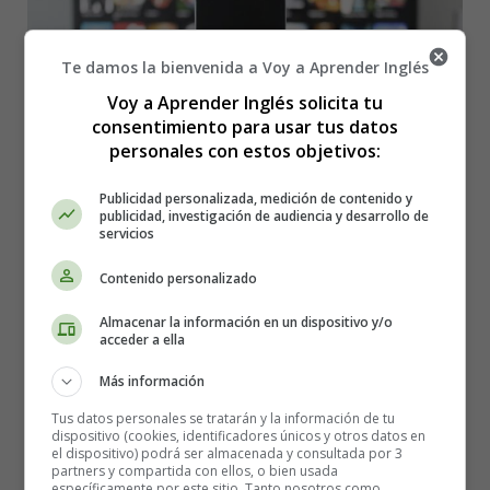
Te damos la bienvenida a Voy a Aprender Inglés
Voy a Aprender Inglés solicita tu
consentimiento para usar tus datos
personales con estos objetivos:
Publicidad personalizada, medición de contenido y
publicidad, investigación de audiencia y desarrollo de
servicios
Contenido personalizado
Detalles
Almacenar la información en un dispositivo y/o
Categoría:
Cuentos en Inglés - Stories in
acceder a ella
English
Más información
Publicado: 20 Julio 2026
Tus datos personales se tratarán y la información de tu
textos en ingles
dispositivo (cookies, identificadores únicos y otros datos en
el dispositivo) podrá ser almacenada y consultada por 3
Stories in English
partners y compartida con ellos, o bien usada
específicamente por este sitio. Tanto nosotros como