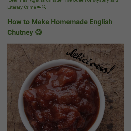
Leer más: Agatha Christie: The Queen of Mystery and
Literary Crime 👑🔍
How to Make Homemade English
Chutney 😋