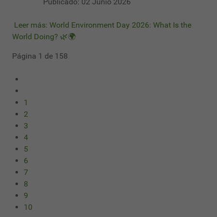
Publicado: 02 Junio 2026
Leer más: World Environment Day 2026: What Is the
World Doing? 🌿🌍
Página 1 de 158
1
2
3
4
5
6
7
8
9
10