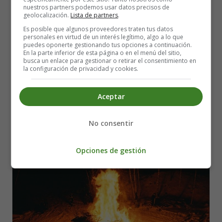
nuestros partners podemos usar datos precisos de
Leer más: Serial Killers in Fiction vs. Reality
geolocalización.
Lista de partners
.
Es posible que algunos proveedores traten tus datos
San Juan's Night: A Journey into the
personales en virtud de un interés legítimo, algo a lo que
puedes oponerte gestionando tus opciones a continuación.
Enchanting Realm of Tradition and
En la parte inferior de esta página o en el menú del sitio,
busca un enlace para gestionar o retirar el consentimiento en
la configuración de privacidad y cookies.
Poetry
Aceptar
No consentir
Opciones de gestión