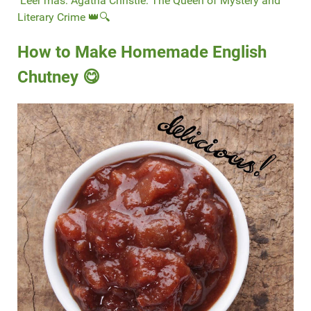
Leer más: Agatha Christie: The Queen of Mystery and
Literary Crime 👑🔍
How to Make Homemade English
Chutney 😋