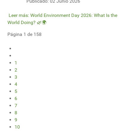
Publicado: 02 Junio 2026
Leer más: World Environment Day 2026: What Is the
World Doing? 🌿🌍
Página 1 de 158
1
2
3
4
5
6
7
8
9
10