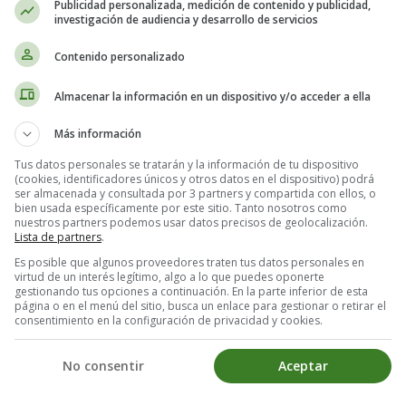
Publicidad personalizada, medición de contenido y publicidad,
oking recipes - How to make eggs mimo
investigación de audiencia y desarrollo de servicios
Contenido personalizado
 that children love. We suggest you add a touch of originality 
Children will love it. A good recipe idea for
Easter
or spring.
Almacenar la información en un dispositivo y/o acceder a ella
 (for 4 people):
Más información
Tus datos personales se tratarán y la información de tu dispositivo
(cookies, identificadores únicos y otros datos en el dispositivo) podrá
ser almacenada y consultada por 3 partners y compartida con ellos, o
bien usada específicamente por este sitio. Tanto nosotros como
nuestros partners podemos usar datos precisos de geolocalización.
Lista de partners
.
Es posible que algunos proveedores traten tus datos personales en
virtud de un interés legítimo, algo a lo que puedes oponerte
gestionando tus opciones a continuación. En la parte inferior de esta
página o en el menú del sitio, busca un enlace para gestionar o retirar el
consentimiento en la configuración de privacidad y cookies.
No consentir
Aceptar