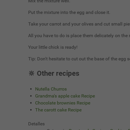
Mix the mixture well.
Put the mixture into the egg and close it.
Take your carrot and your olives and cut small pi
All you have to do is place them delicately on th
Your little chick is ready!
Tip: Don't hesitate to cut out the base of the egg s
🔆 Other recipes
Nutella Churros
Grandma's apple cake Recipe
Chocolate brownies Recipe
The carott cake Recipe
Detalles