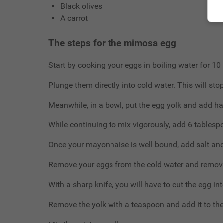
Black olives
A carrot
The steps for the mimosa egg
Start by cooking your eggs in boiling water for 10
Plunge them directly into cold water. This will sto
Meanwhile, in a bowl, put the egg yolk and add h
While continuing to mix vigorously, add 6 tablespoo
Once your mayonnaise is well bound, add salt and
Remove your eggs from the cold water and remove
With a sharp knife, you will have to cut the egg in
Remove the yolk with a teaspoon and add it to the