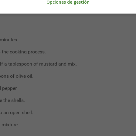
Opciones de gestión
 minutes.
p the cooking process.
alf a tablespoon of mustard and mix.
ns of olive oil.
 pepper.
 the shells.
to an open shell.
 mixture.