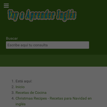
Buscar
Está aquí:
Inicio
Recetas de Cocina
Christmas Recipes - Recetas para Navidad en
inglés