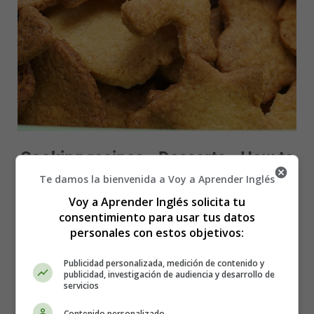
Cooking recipes - Desserts - How to
Te damos la bienvenida a Voy a Aprender Inglés
make Homemade Christmas
Voy a Aprender Inglés solicita tu
biscuits?
consentimiento para usar tus datos
personales con estos objetivos:
Ingredients
Publicidad personalizada, medición de contenido y
publicidad, investigación de audiencia y desarrollo de
2 sticks unsalted butter (200g)
servicios
1 cup icing sugar (170g)
1 egg
Contenido personalizado