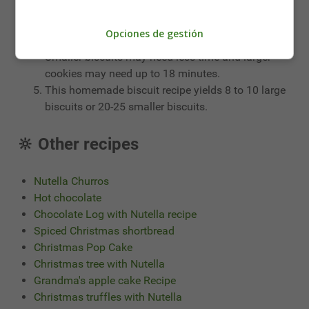
Cut out the biscuits with a biscuit cutter and bake
on a tray lined with parchment or baking paper for
Opciones de gestión
14-16 minutes until the edges are golden brown.
Smaller biscuits may need less time and larger
cookies may need up to 18 minutes.
This homemade biscuit recipe yields 8 to 10 large
biscuits or 20-25 smaller biscuits.
🔆 Other recipes
Nutella Churros
Hot chocolate
Chocolate Log with Nutella recipe
Spiced Christmas shortbread
Christmas Pop Cake
Christmas tree with Nutella
Grandma's apple cake Recipe
Christmas truffles with Nutella