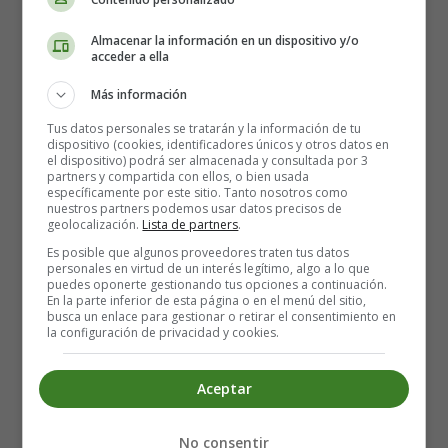
1 teaspoon vanilla extract
Almacenar la información en un dispositivo y/o
1 ½ teaspoons almond extract (optional)
acceder a ella
2 ½ cups all-purpose flour (approx. 300-320 g)
1 teaspoon salt
Más información
Tus datos personales se tratarán y la información de tu
Preparation:
dispositivo (cookies, identificadores únicos y otros datos en
el dispositivo) podrá ser almacenada y consultada por 3
partners y compartida con ellos, o bien usada
específicamente por este sitio. Tanto nosotros como
Mix the butter and sugar with a hand mixer or a
nuestros partners podemos usar datos precisos de
stand mixer fitted with a flat beater. Add the egg
geolocalización.
Lista de partners
.
and mix well.
Es posible que algunos proveedores traten tus datos
Add the extract(s) and mix. Combine the flour and
personales en virtud de un interés legítimo, algo a lo que
puedes oponerte gestionando tus opciones a continuación.
salt in a bowl and gradually add to the wet
En la parte inferior de esta página o en el menú del sitio,
mixture, beating on low speed to combine.
busca un enlace para gestionar o retirar el consentimiento en
la configuración de privacidad y cookies.
Cover and let the dough rest in the refrigerator for
2 hours.
Preheat the oven to 180ºC. Knead briefly on a
Aceptar
floured surface and roll out the dough with a
rolling pin to a thickness of about 6-7 mm.
No consentir