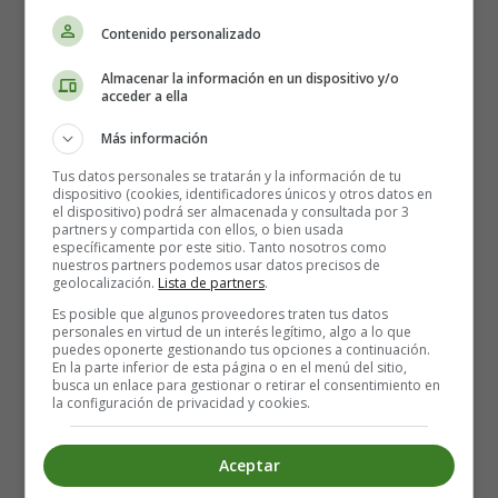
2 medium size eggs
Contenido personalizado
1 orange
120 g of flour
Almacenar la información en un dispositivo y/o
80 g brown sugar
acceder a ella
60 g caramelised nuts or pecans
Más información
1 teaspoon powdered cinnamon
1/2 plain yoghurt
Tus datos personales se tratarán y la información de tu
dispositivo (cookies, identificadores únicos y otros datos en
1/2 teaspoon walnut oil
el dispositivo) podrá ser almacenada y consultada por 3
1/2 teaspoon baking soda
partners y compartida con ellos, o bien usada
específicamente por este sitio. Tanto nosotros como
50 g butter
nuestros partners podemos usar datos precisos de
100 g icing sugar
geolocalización.
Lista de partners
.
150 g Philadelphia cream cheese
Es posible que algunos proveedores traten tus datos
personales en virtud de un interés legítimo, algo a lo que
puedes oponerte gestionando tus opciones a continuación.
The carott cake: the steps 🥕🥕
En la parte inferior de esta página o en el menú del sitio,
busca un enlace para gestionar o retirar el consentimiento en
la configuración de privacidad y cookies.
Start by preheating the oven to 180°C.
Peel and grate the
carrots
.
Aceptar