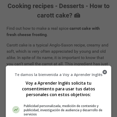
Cooking recipes - Desserts - How to
carott cake? 🍰
Find out how to make a real spice
carrot cake with
fresh cheese frosting
.
Carott cake is a typical Anglo-Saxon recipe, creamy and
soft, which is very often appreciated by young and old
alike. In spite of its name, it is important to know that
you can't smell the carrot at all. This ingredient has just
been chosen for its sweetness and makes this cake
Te damos la bienvenida a Voy a Aprender Inglés
really delicious.
Voy a Aprender Inglés solicita tu
The carrot cake: the ingredients 🥕
consentimiento para usar tus datos
personales con estos objetivos:
🥕
Publicidad personalizada, medición de contenido y
publicidad, investigación de audiencia y desarrollo de
150 g
carrot
servicios