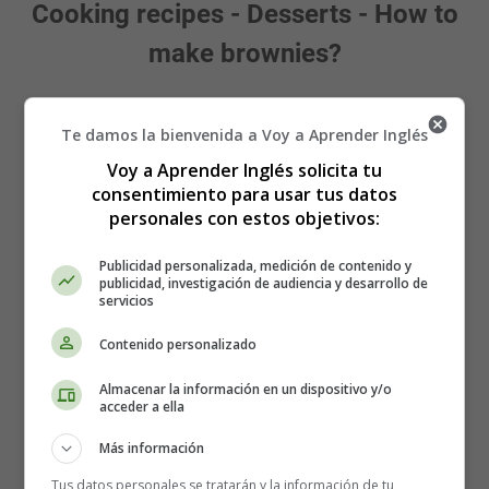
Cooking recipes - Desserts - How to
make brownies?
A new brownies recipe to cook for delicious American
style snacks. This brownies recipe is made with shelled
Te damos la bienvenida a Voy a Aprender Inglés
walnuts.
Voy a Aprender Inglés solicita tu
consentimiento para usar tus datos
What gourmet can resist the good smell of brownies
personales con estos objetivos:
coming out of the oven?
Publicidad personalizada, medición de contenido y
The ingredients of the gourmet
publicidad, investigación de audiencia y desarrollo de
servicios
brownie:
Contenido personalizado
120 g of dark chocolate
Almacenar la información en un dispositivo y/o
acceder a ella
2 eggs
70 g flour
Más información
50 g butter
Tus datos personales se tratarán y la información de tu
200 g caster sugar