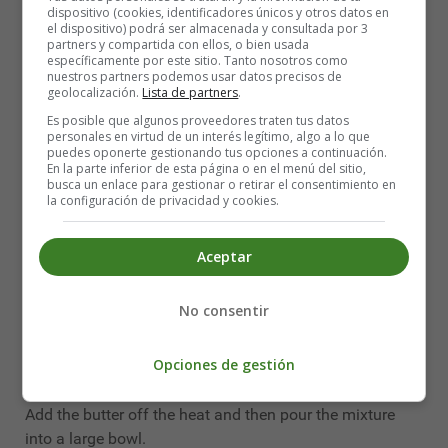
dispositivo (cookies, identificadores únicos y otros datos en
1/2 sachet of baking powder
el dispositivo) podrá ser almacenada y consultada por 3
partners y compartida con ellos, o bien usada
80 g shelled walnuts
específicamente por este sitio. Tanto nosotros como
1 tablespoon of water
nuestros partners podemos usar datos precisos de
geolocalización.
Lista de partners
.
1 pinch of salt
1 whisk - possibly an electric mixer
Es posible que algunos proveedores traten tus datos
personales en virtud de un interés legítimo, algo a lo que
1 sheet of greaseproof paper
puedes oponerte gestionando tus opciones a continuación.
The baking sheet
En la parte inferior de esta página o en el menú del sitio,
busca un enlace para gestionar o retirar el consentimiento en
la configuración de privacidad y cookies.
The stages of the gourmet brownie:
Aceptar
Preheat the oven to 200°C.
No consentir
Cut the butter into pieces
Break the chocolate and melt it over low heat with 1
Opciones de gestión
tablespoon of water.
Add the butter off the heat and then pour the mixture
into a large bowl.