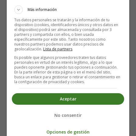
Más información
Tus datos personales se tratarán y la información de tu
Wrinkled potatoes - Papas
dispositivo (cookies, identificadores únicos y otros datos en
el dispositivo) podrá ser almacenada y consultada por 3
partners y compartida con ellos, o bien usada
arrugadas
específicamente por este sitio. Tanto nosotros como
nuestros partners podemos usar datos precisos de
geolocalización.
Lista de partners
.
There are several ways of cooking 'papas arrugadas'
Es posible que algunos proveedores traten tus datos
(wrinkled potatoes). This is one of the easiest ways.
personales en virtud de un interés legítimo, algo a lo que
Cover the potatoes with peel but properly washed with
puedes oponerte gestionando tus opciones a continuación.
En la parte inferior de esta página o en el menú del sitio,
water and add a quarter of a kilo of salt for each kilo of
busca un enlace para gestionar o retirar el consentimiento en
potatoes.
la configuración de privacidad y cookies.
Let them boil, covering the cauldron. You can place a
Aceptar
cloth or handkerchief between the cover and the
cauldron, for damp to stay inside. Let the potatoes boil
for half an hour. Then drain them properly. Once they are
No consentir
drained, let them dry or, if you want them to dry faster,
make them jump at the bottom of the cauldron, keeping
Opciones de gestión