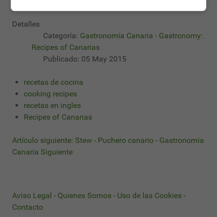
it on the fire.
Detalles
Categoría:
Gastronomía Canaria - Gastronomy:
Recipes of Canarias
Publicado: 05 May 2015
recetas de cocina
cooking recipes
recetas en ingles
Recipes of Canarias
Artículo siguiente: Stew - Puchero canario - Gastronomía
Canaria
Siguiente
Aviso Legal
-
Quienes Somos
-
Uso de las Cookies
-
Contacto