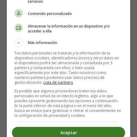
2 or 3 carrots
servicios
1 celery
Contenido personalizado
1 onion
4 tablespoons milk
Almacenar la información en un dispositivo y/o
1 glass of red wine
acceder a ella
450 g of crushed tomato
Más información
Extra virgin olive oil
1 pinch of nutmeg
Tus datos personales se tratarán y la información de tu
dispositivo (cookies, identificadores únicos y otros datos en
Salt
el dispositivo) podrá ser almacenada y consultada por 3
Pepper
partners y compartida con ellos, o bien usada
específicamente por este sitio. Tanto nosotros como
Basil
nuestros partners podemos usar datos precisos de
geolocalización.
Lista de partners
.
How to make bolognese sauce
Es posible que algunos proveedores traten tus datos
personales en virtud de un interés legítimo, algo a lo que
puedes oponerte gestionando tus opciones a continuación.
En la parte inferior de esta página o en el menú del sitio,
Put extra virgin olive oil in a casserole and add the
busca un enlace para gestionar o retirar el consentimiento en
chopped carrot, celery and onion. Add a little salt
la configuración de privacidad y cookies.
and fry. Add the diced smoked bacon, sauté a little
and add the minced meat. Stir until it changes
Aceptar