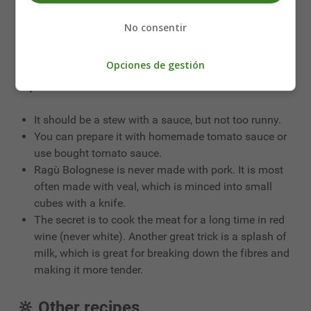
colour, at which point add the wine and milk and
cook for about ten minutes. Add the crushed
No consentir
tomato and the spices you like. Cook over a very
low heat.
Opciones de gestión
Tips
It should be a stew with a sauce, but not too runny.
You can prepare it with homemade tomato sauce or
use bought tomato sauce.
Ragù Bolognese is never made with pork. It is most
often made with veal, which is minced into small
cubes with a knife.
The secret is to cook the meat for a long time in red
wine (never white). Another great trick is a splash of
milk, which is great for breaking down the fibres and
making it more tender.
🔆 Other recipes