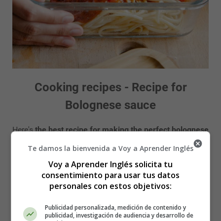
Cooking recipes - Recipe for
Bolognese sauce
Here's
the best recipe for making the perfect bolognese
sauce
. The touch of celery, bacon and wine gives it an
Te damos la bienvenida a Voy a Aprender Inglés
incredible flavour.
Voy a Aprender Inglés solicita tu
consentimiento para usar tus datos
Ingredients
personales con estos objetivos:
750 g of minced veal
Publicidad personalizada, medición de contenido y
150 g smoked bacon
publicidad, investigación de audiencia y desarrollo de