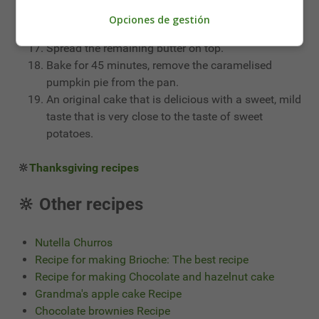
Pour the mixture into the tin with the batter.
Opciones de gestión
Sprinkle the remaining sugar over the top.
Spread the remaining butter on top.
Bake for 45 minutes, remove the caramelised
pumpkin pie from the pan.
An original cake that is delicious with a sweet, mild
taste that is very close to the taste of sweet
potatoes.
🔆
Thanksgiving recipes
🔆 Other recipes
Nutella Churros
Recipe for making Brioche: The best recipe
Recipe for making Chocolate and hazelnut cake
Grandma's apple cake Recipe
Chocolate brownies Recipe