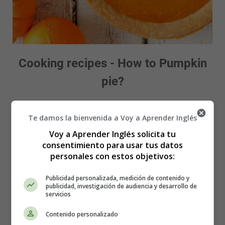
Cooking recipes - How to Pumpkin
pie?
Ingredients:
Te damos la bienvenida a Voy a Aprender Inglés
3 large eggs
Voy a Aprender Inglés solicita tu
consentimiento para usar tus datos
1 shortcrust pastry
personales con estos objetivos:
230 g sugar (9/10 cup)
100 g butter (7 tablespoons)
Publicidad personalizada, medición de contenido y
500 g
pumpkin
publicidad, investigación de audiencia y desarrollo de
1 teaspoon cinnamon
servicios
1 teaspoon nutmeg
Contenido personalizado
1 teaspoon of allspice