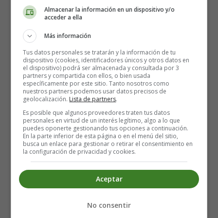
salt
Almacenar la información en un dispositivo y/o
acceder a ella
Steps for making Pumpkin pie:
Más información
Preheat the oven to 180°c (th 6).
Tus datos personales se tratarán y la información de tu
dispositivo (cookies, identificadores únicos y otros datos en
Place the shortcrust pastry in the tin.
el dispositivo) podrá ser almacenada y consultada por 3
Cover with a sheet of greaseproof paper and dried
partners y compartida con ellos, o bien usada
específicamente por este sitio. Tanto nosotros como
beans or ceramic balls.
nuestros partners podemos usar datos precisos de
Bake the pastry for 15 minutes.
geolocalización.
Lista de partners
.
Steam the pumpkin and drain it.
Es posible que algunos proveedores traten tus datos
personales en virtud de un interés legítimo, algo a lo que
Blend or puree the pumpkin.
puedes oponerte gestionando tus opciones a continuación.
In a bowl, beat the eggs with 150 g of sugar.
En la parte inferior de esta página o en el menú del sitio,
busca un enlace para gestionar o retirar el consentimiento en
Add the salt.
la configuración de privacidad y cookies.
Add the spices.
Mix.
Aceptar
Melt the butter.
Add half the butter to the mixture.
Add the pumpkin to the mixture.
No consentir
Mix until the dough is smooth.