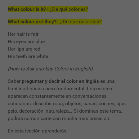
What colour is it?
- ¿De qué color es?
What colour are they?
- ¿De qué color son?
Her hair is fair
His eyes are blue
Her lips are red
His teeth are white
(How to Ask and Say Colors in English)
Saber
preguntar y decir el color en inglés
es una
habilidad básica pero fundamental. Los colores
aparecen constantemente en conversaciones
cotidianas: describir ropa, objetos, casas, coches, ojos,
pelo, decoración, naturaleza… Si dominas este tema,
podrás comunicarte con mucha más precisión.
En esta lección aprenderás: