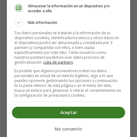
En inglés se dice:
Almacenar la información en un dispositivo y/o
acceder a ella
What color is it?
Más información
No se dice:
Tus datos personales se tratarán y la información de tu
dispositivo (cookies, identificadores únicos y otros datos en
el dispositivo) podrá ser almacenada y consultada por 3
❌ What is the color? (suena muy formal o técnico)
partners y compartida con ellos, o bien usada
específicamente por este sitio. Tanto nosotros como
nuestros partners podemos usar datos precisos de
Tampoco se usa plural en la pregunta general:
geolocalización.
Lista de partners
.
Es posible que algunos proveedores traten tus datos
personales en virtud de un interés legítimo, algo a lo que
❌ What colors is it?
puedes oponerte gestionando tus opciones a continuación.
En la parte inferior de esta página o en el menú del sitio,
busca un enlace para gestionar o retirar el consentimiento en
Solo usamos plural si hablamos de varios objetos:
la configuración de privacidad y cookies.
What colors are the flags?
Aceptar
7. Colores como sustantivos
No consentir