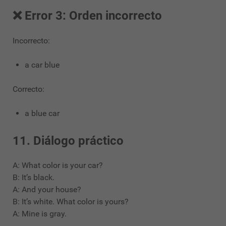
❌ Error 3: Orden incorrecto
Incorrecto:
a car blue
Correcto:
a blue car
11. Diálogo práctico
A: What color is your car?
B: It’s black.
A: And your house?
B: It’s white. What color is yours?
A: Mine is gray.