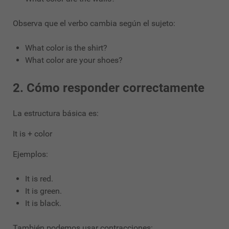
Observa que el verbo cambia según el sujeto:
What color is the shirt?
What color are your shoes?
2. Cómo responder correctamente
La estructura básica es:
It is + color
Ejemplos:
It is red.
It is green.
It is black.
También podemos usar contracciones: