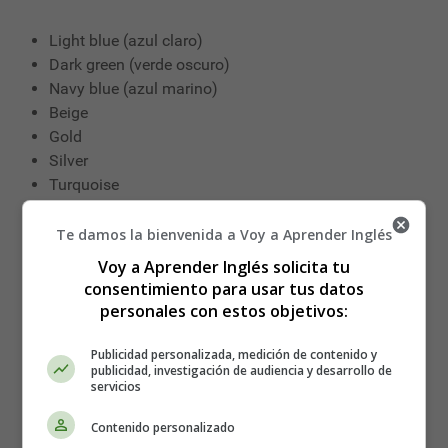
Light blue (azul claro)
Dark green (verde oscuro)
Navy blue (azul marino)
Beige
Gold
Silver
Turquoise
Burgundy
Te damos la bienvenida a Voy a Aprender Inglés
Ejemplos:
Voy a Aprender Inglés solicita tu
consentimiento para usar tus datos
She has a light blue dress.
personales con estos objetivos:
The walls are dark gray.
He drives a navy blue car.
Publicidad personalizada, medición de contenido y
publicidad, investigación de audiencia y desarrollo de
servicios
6. Uso de “color” en singular
Contenido personalizado