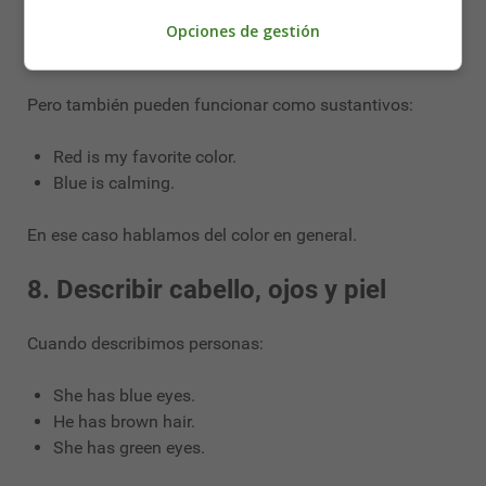
Normalmente los colores son adjetivos:
Opciones de gestión
a red car
Pero también pueden funcionar como sustantivos:
Red is my favorite color.
Blue is calming.
En ese caso hablamos del color en general.
8. Describir cabello, ojos y piel
Cuando describimos personas:
She has blue eyes.
He has brown hair.
She has green eyes.