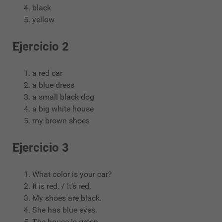
black
yellow
Ejercicio 2
a red car
a blue dress
a small black dog
a big white house
my brown shoes
Ejercicio 3
What color is your car?
It is red. / It’s red.
My shoes are black.
She has blue eyes.
The house is green.