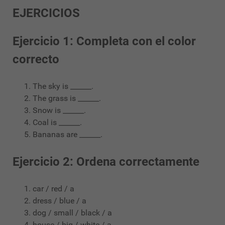
EJERCICIOS
Ejercicio 1: Completa con el color
correcto
The sky is ______.
The grass is ______.
Snow is ______.
Coal is ______.
Bananas are ______.
Ejercicio 2: Ordena correctamente
car / red / a
dress / blue / a
dog / small / black / a
house / big / white / a