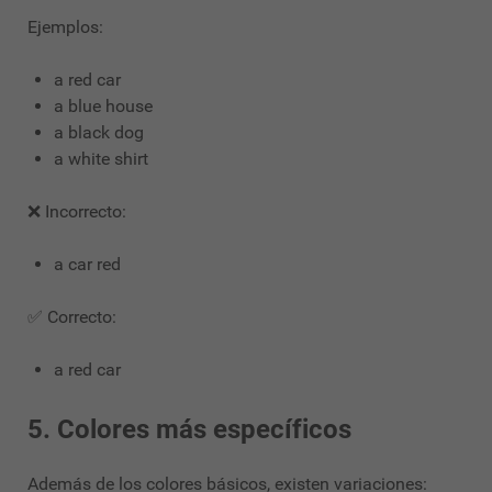
Ejemplos:
a red car
a blue house
a black dog
a white shirt
❌ Incorrecto:
a car red
✅ Correcto:
a red car
5. Colores más específicos
Además de los colores básicos, existen variaciones: