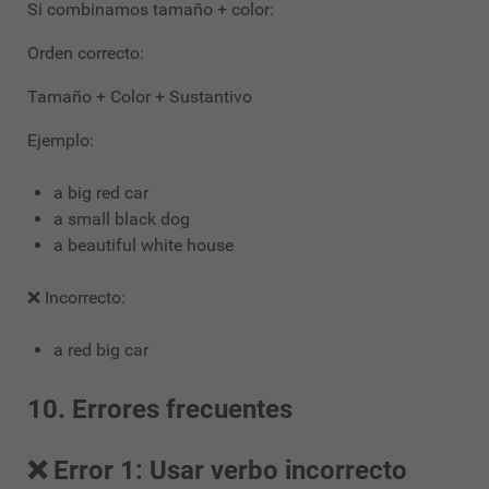
Si combinamos tamaño + color:
Orden correcto:
Tamaño + Color + Sustantivo
Ejemplo:
a big red car
a small black dog
a beautiful white house
❌ Incorrecto:
a red big car
10. Errores frecuentes
❌ Error 1: Usar verbo incorrecto