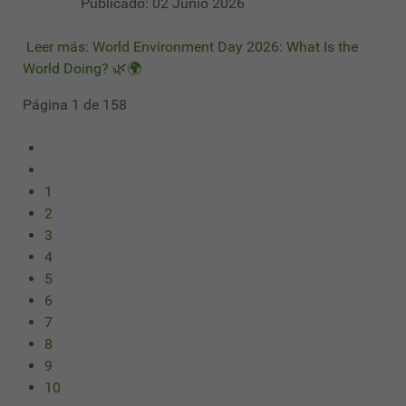
Publicado: 02 Junio 2026
Leer más: World Environment Day 2026: What Is the
World Doing? 🌿🌍
Página 1 de 158
1
2
3
4
5
6
7
8
9
10