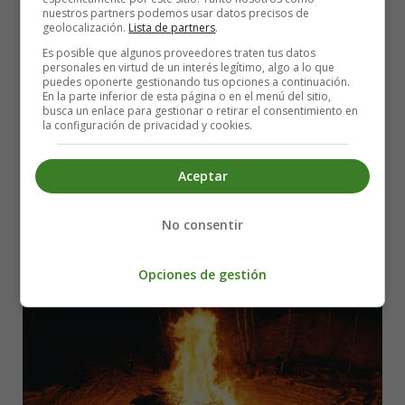
nuestros partners podemos usar datos precisos de
Leer más: Serial Killers in Fiction vs. Reality
geolocalización.
Lista de partners
.
Es posible que algunos proveedores traten tus datos
San Juan's Night: A Journey into the
personales en virtud de un interés legítimo, algo a lo que
puedes oponerte gestionando tus opciones a continuación.
Enchanting Realm of Tradition and
En la parte inferior de esta página o en el menú del sitio,
busca un enlace para gestionar o retirar el consentimiento en
la configuración de privacidad y cookies.
Poetry
Aceptar
No consentir
Opciones de gestión