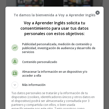
Te damos la bienvenida a Voy a Aprender Inglés
Voy a Aprender Inglés solicita tu
consentimiento para usar tus datos
personales con estos objetivos:
Publicidad personalizada, medición de contenido y
publicidad, investigación de audiencia y desarrollo de
servicios
Contenido personalizado
Detalles
Almacenar la información en un dispositivo y/o
Categoría:
Cuentos en Inglés - Stories in
acceder a ella
English
Más información
Publicado: 20 Julio 2026
Tus datos personales se tratarán y la información de tu
textos en ingles
dispositivo (cookies, identificadores únicos y otros datos en
el dispositivo) podrá ser almacenada y consultada por 3
Stories in English
partners y compartida con ellos, o bien usada
específicamente por este sitio. Tanto nosotros como