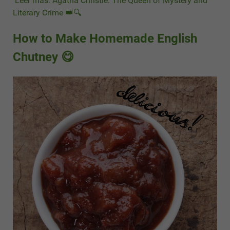
Leer más: Agatha Christie: The Queen of Mystery and
Literary Crime 👑🔍
How to Make Homemade English
Chutney 😋