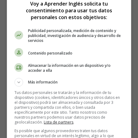
Voy a Aprender Inglés solicita tu
Recursos Educativos en Inglés -
consentimiento para usar tus datos
personales con estos objetivos:
Stories in English - Cuentos en inglés
Publicidad personalizada, medición de contenido y
publicidad, investigación de audiencia y desarrollo de
Short Stories and Tales for Reflection
servicios
- Sharpening the axe
Contenido personalizado
A young man came to an area of the forest where there
Almacenar la información en un dispositivo y/o
was an important lumber company to look for work.
acceder a ella
After meeting with the head of the logging team, he
accepted the job without a second thought, seeing the
Más información
boy's appearance and, above all, the strength of his
Tus datos personales se tratarán y la información de tu
arms.
dispositivo (cookies, identificadores únicos y otros datos en
el dispositivo) podrá ser almacenada y consultada por 3
partners y compartida con ellos, o bien usada
On the first day of work in the woods, he put all his
específicamente por este sitio. Tanto nosotros como
strength into it and cut down many trees. On the second
nuestros partners podemos usar datos precisos de
geolocalización.
Lista de partners
.
day, he put in just as much effort and energy, but the
result was disappointing: he only managed to fell half
Es posible que algunos proveedores traten tus datos
personales en virtud de un interés legítimo, algo a lo que