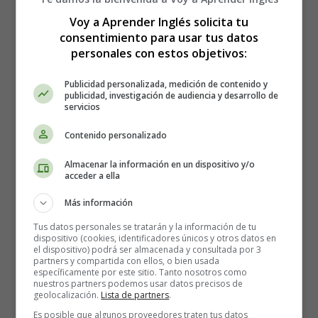
Voy a Aprender Inglés solicita tu
consentimiento para usar tus datos
personales con estos objetivos:
Publicidad personalizada, medición de contenido y
publicidad, investigación de audiencia y desarrollo de
servicios
Contenido personalizado
Almacenar la información en un dispositivo y/o
acceder a ella
Más información
Tus datos personales se tratarán y la información de tu
dispositivo (cookies, identificadores únicos y otros datos en
Detalles
el dispositivo) podrá ser almacenada y consultada por 3
partners y compartida con ellos, o bien usada
Categoría:
World News - Actualidad, noticias
específicamente por este sitio. Tanto nosotros como
Publicado: 02 Diciembre 2025
nuestros partners podemos usar datos precisos de
geolocalización.
Lista de partners
.
Es posible que algunos proveedores traten tus datos
Christmas