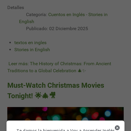
Detalles
Categoría:
Cuentos en Inglés - Stories in
English
Publicado: 02 Diciembre 2025
textos en ingles
Stories in English
Leer más: The History of Christmas: From Ancient
Traditions to a Global Celebration 🎄✨
Must-Watch Christmas Movies
Tonight! 🌟🎄🎥
Te damos la bienvenida a Voy a Aprender Inglés