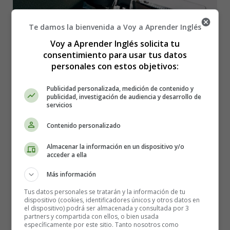
Te damos la bienvenida a Voy a Aprender Inglés
Voy a Aprender Inglés solicita tu
consentimiento para usar tus datos
personales con estos objetivos:
Publicidad personalizada, medición de contenido y
publicidad, investigación de audiencia y desarrollo de
servicios
Contenido personalizado
Detalles
Categoría:
World News - Actualidad, noticias
Almacenar la información en un dispositivo y/o
acceder a ella
Publicado: 30 Diciembre 2025
Más información
Leer más: Quick Guide to Achieving your Goals before
Tus datos personales se tratarán y la información de tu
the End of the Year 📅
dispositivo (cookies, identificadores únicos y otros datos en
el dispositivo) podrá ser almacenada y consultada por 3
Cómo Cambiar de Voz Pasiva a Voz
partners y compartida con ellos, o bien usada
específicamente por este sitio. Tanto nosotros como