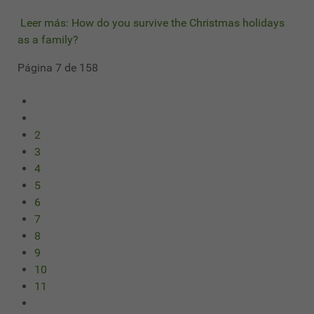
Leer más: How do you survive the Christmas holidays
as a family?
Página 7 de 158
2
3
4
5
6
7
8
9
10
11