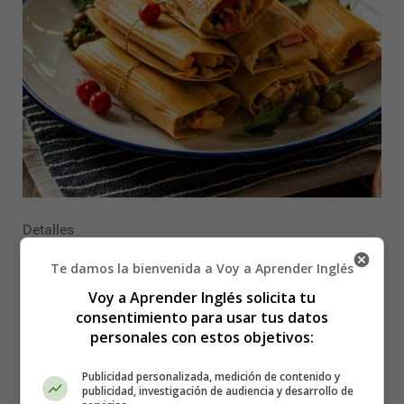
Detalles
Categoría:
Christmas Recipes - Recetas para
Te damos la bienvenida a Voy a Aprender Inglés
Navidad en inglés
Publicado: 11 Diciembre 2025
Voy a Aprender Inglés solicita tu
consentimiento para usar tus datos
personales con estos objetivos:
Christmas
recetas de cocina
Publicidad personalizada, medición de contenido y
cooking recipes
publicidad, investigación de audiencia y desarrollo de
recetas en ingles