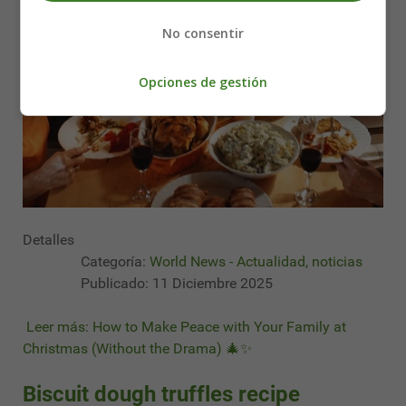
No consentir
Opciones de gestión
Detalles
Categoría:
World News - Actualidad, noticias
Publicado: 11 Diciembre 2025
Leer más: How to Make Peace with Your Family at
Christmas (Without the Drama) 🎄✨
Biscuit dough truffles recipe