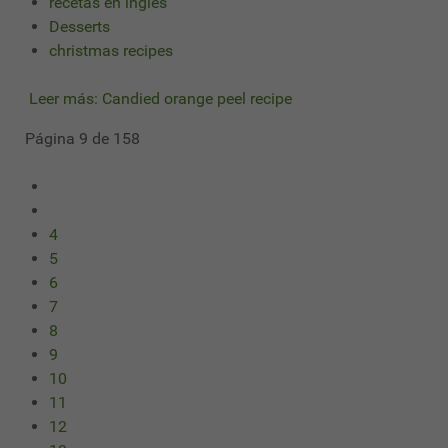
recetas en ingles
Desserts
christmas recipes
Leer más: Candied orange peel recipe
Página 9 de 158
4
5
6
7
8
9
10
11
12