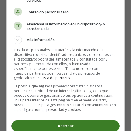
servicios
Desserts
Contenido personalizado
christmas recipes
Almacenar la información en un dispositivo y/o
Leer más: What People Eat at Christmas Around the
acceder a ella
World (Beyond the Turkey) 🎄🌍
Más información
How to Make Peace with Your
Tus datos personales se tratarán y la información de tu
dispositivo (cookies, identificadores únicos y otros datos en
Family at Christmas (Without the
el dispositivo) podrá ser almacenada y consultada por 3
partners y compartida con ellos, o bien usada
específicamente por este sitio. Tanto nosotros como
Drama) 🎄✨
nuestros partners podemos usar datos precisos de
geolocalización.
Lista de partners
.
Es posible que algunos proveedores traten tus datos
personales en virtud de un interés legítimo, algo a lo que
puedes oponerte gestionando tus opciones a continuación.
En la parte inferior de esta página o en el menú del sitio,
busca un enlace para gestionar o retirar el consentimiento en
la configuración de privacidad y cookies.
Aceptar