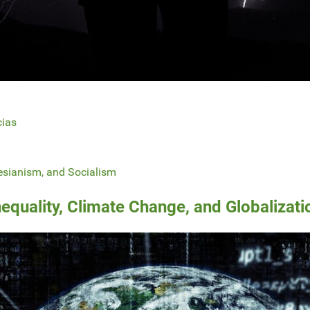
cias
esianism, and Socialism
equality, Climate Change, and Globalizati