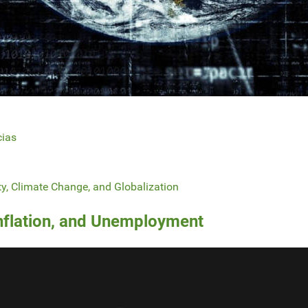
cias
y, Climate Change, and Globalization
Inflation, and Unemployment