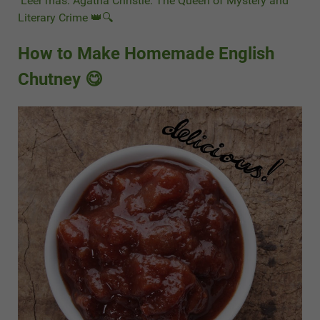
Leer más: Agatha Christie: The Queen of Mystery and
Literary Crime 👑🔍
How to Make Homemade English
Chutney 😋