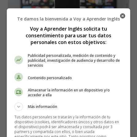
Te damos la bienvenida a Voy a Aprender Inglés
Voy a Aprender Inglés solicita tu
consentimiento para usar tus datos
personales con estos objetivos:
Publicidad personalizada, medición de contenido y
publicidad, investigación de audiencia y desarrollo de
servicios
Contenido personalizado
Detalles
Almacenar la información en un dispositivo y/o
Categoría:
Cuentos en Inglés - Stories in
acceder a ella
English
Más información
Publicado: 20 Julio 2026
Tus datos personales se tratarán y la información de tu
textos en ingles
dispositivo (cookies, identificadores únicos y otros datos en
el dispositivo) podrá ser almacenada y consultada por 3
Stories in English
partners y compartida con ellos, o bien usada
específicamente por este sitio. Tanto nosotros como