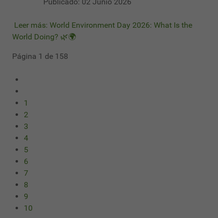
Publicado: 02 Junio 2026
Leer más: World Environment Day 2026: What Is the
World Doing? 🌿🌍
Página 1 de 158
1
2
3
4
5
6
7
8
9
10