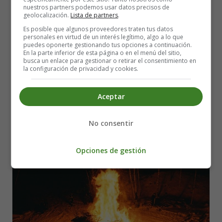
nuestros partners podemos usar datos precisos de
Leer más: Serial Killers in Fiction vs. Reality
geolocalización.
Lista de partners
.
Es posible que algunos proveedores traten tus datos
San Juan's Night: A Journey into the
personales en virtud de un interés legítimo, algo a lo que
puedes oponerte gestionando tus opciones a continuación.
Enchanting Realm of Tradition and
En la parte inferior de esta página o en el menú del sitio,
busca un enlace para gestionar o retirar el consentimiento en
la configuración de privacidad y cookies.
Poetry
Aceptar
No consentir
Opciones de gestión