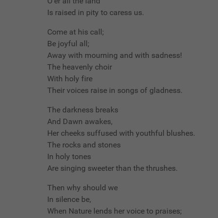
O'er all the land
Is raised in pity to caress us.
Come at his call;
Be joyful all;
Away with mourning and with sadness!
The heavenly choir
With holy fire
Their voices raise in songs of gladness.
The darkness breaks
And Dawn awakes,
Her cheeks suffused with youthful blushes.
The rocks and stones
In holy tones
Are singing sweeter than the thrushes.
Then why should we
In silence be,
When Nature lends her voice to praises;