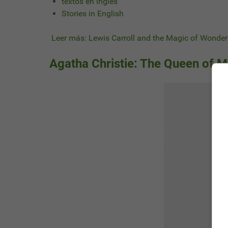
textos en ingles
Stories in English
Leer más: Lewis Carroll and the Magic of Wonde
Agatha Christie: The Queen of M