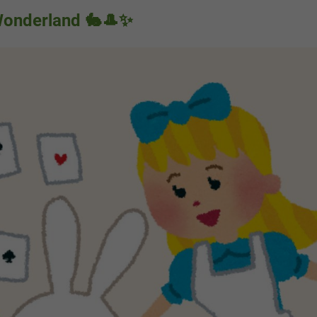
 Wonderland 🐇🎩✨