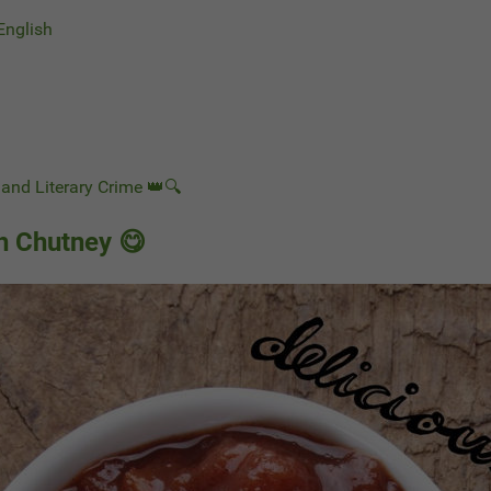
 English
and Literary Crime 👑🔍
 Chutney 😋