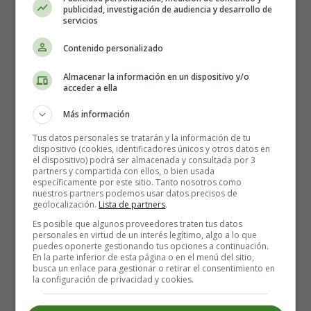
publicidad, investigación de audiencia y desarrollo de
servicios
Contenido personalizado
Almacenar la información en un dispositivo y/o
acceder a ella
Más información
Tus datos personales se tratarán y la información de tu
dispositivo (cookies, identificadores únicos y otros datos en
el dispositivo) podrá ser almacenada y consultada por 3
partners y compartida con ellos, o bien usada
específicamente por este sitio. Tanto nosotros como
nuestros partners podemos usar datos precisos de
Recursos Educativos en Inglés -
geolocalización.
Lista de partners
.
Poems in English -
Christmas Poems
Es posible que algunos proveedores traten tus datos
personales en virtud de un interés legítimo, algo a lo que
puedes oponerte gestionando tus opciones a continuación.
The Burning Babe by Robert Southwell SJ
En la parte inferior de esta página o en el menú del sitio,
busca un enlace para gestionar o retirar el consentimiento en
- Poesías en inglés Navidad
la configuración de privacidad y cookies.
As I in hoary winter’s night stood shivering in the snow,