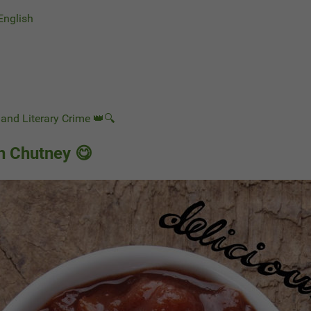
 English
and Literary Crime 👑🔍
 Chutney 😋