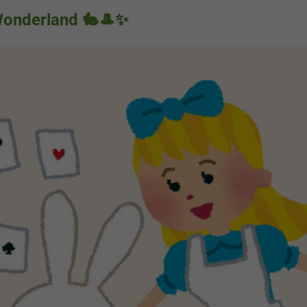
 Wonderland 🐇🎩✨