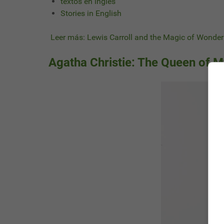
textos en ingles
Stories in English
Leer más: Lewis Carroll and the Magic of Wonde
Agatha Christie: The Queen of M