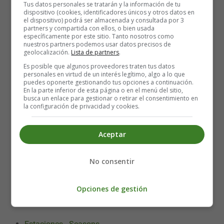
Tus datos personales se tratarán y la información de tu
dispositivo (cookies, identificadores únicos y otros datos en
el dispositivo) podrá ser almacenada y consultada por 3
Recursos Educativos en Inglés -
partners y compartida con ellos, o bien usada
específicamente por este sitio. Tanto nosotros como
Poems in English - Poesías en inglés
nuestros partners podemos usar datos precisos de
geolocalización.
Lista de partners
.
San Valentín
Es posible que algunos proveedores traten tus datos
personales en virtud de un interés legítimo, algo a lo que
puedes oponerte gestionando tus opciones a continuación.
Valentine's Day - Roses are red
En la parte inferior de esta página o en el menú del sitio,
busca un enlace para gestionar o retirar el consentimiento en
la configuración de privacidad y cookies.
Roses are red,
Violets are blue,
Aceptar
Sugar is sweet,
And so are you!
No consentir
Thanks so much to Anita, for sending in this poem
Opciones de gestión
🔆 Read more
Poems
Estaciones - Seasons