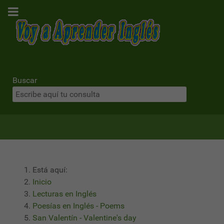
Buscar
Está aquí:
Inicio
Lecturas en Inglés
Poesías en Inglés - Poems
San Valentín - Valentine's day