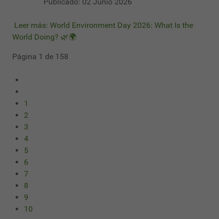
Publicado: 02 Junio 2026
Leer más: World Environment Day 2026: What Is the
World Doing? 🌿🌍
Página 1 de 158
1
2
3
4
5
6
7
8
9
10