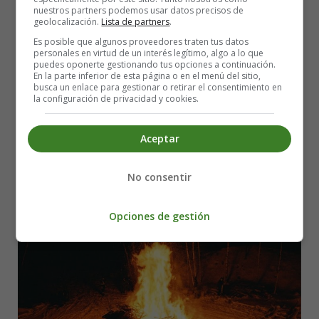
nuestros partners podemos usar datos precisos de
Leer más: Serial Killers in Fiction vs. Reality
geolocalización.
Lista de partners
.
Es posible que algunos proveedores traten tus datos
San Juan's Night: A Journey into the
personales en virtud de un interés legítimo, algo a lo que
puedes oponerte gestionando tus opciones a continuación.
Enchanting Realm of Tradition and
En la parte inferior de esta página o en el menú del sitio,
busca un enlace para gestionar o retirar el consentimiento en
la configuración de privacidad y cookies.
Poetry
Aceptar
No consentir
Opciones de gestión