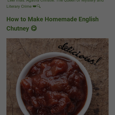
Leer más: Agatha Christie: The Queen of Mystery and
Literary Crime 👑🔍
How to Make Homemade English
Chutney 😋