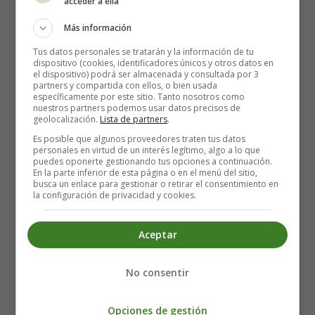
acceder a ella
Más información
Tus datos personales se tratarán y la información de tu
dispositivo (cookies, identificadores únicos y otros datos en
el dispositivo) podrá ser almacenada y consultada por 3
partners y compartida con ellos, o bien usada
específicamente por este sitio. Tanto nosotros como
Boy and Father - Carl Sandburg - Father’s
nuestros partners podemos usar datos precisos de
Day poems
geolocalización.
Lista de partners
.
Es posible que algunos proveedores traten tus datos
personales en virtud de un interés legítimo, algo a lo que
puedes oponerte gestionando tus opciones a continuación.
En la parte inferior de esta página o en el menú del sitio,
busca un enlace para gestionar o retirar el consentimiento en
la configuración de privacidad y cookies.
Aceptar
No consentir
Opciones de gestión