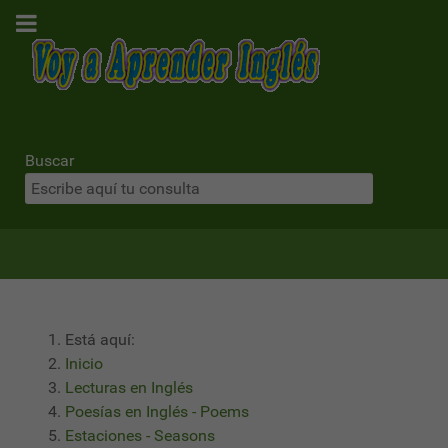
Buscar
Está aquí:
Inicio
Lecturas en Inglés
Poesías en Inglés - Poems
Estaciones - Seasons