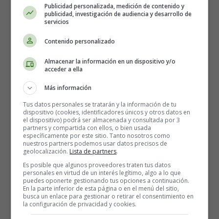
Publicidad personalizada, medición de contenido y
publicidad, investigación de audiencia y desarrollo de
servicios
Recursos Educativos en Inglés -
Contenido personalizado
Poems in English
Almacenar la información en un dispositivo y/o
acceder a ella
Winter Poems for Kids - Poesías invierno en
inglés estaciones del año
Más información
Tus datos personales se tratarán y la información de tu
Blizzard
dispositivo (cookies, identificadores únicos y otros datos en
el dispositivo) podrá ser almacenada y consultada por 3
partners y compartida con ellos, o bien usada
Snow:
específicamente por este sitio. Tanto nosotros como
nuestros partners podemos usar datos precisos de
years of anger following
geolocalización.
Lista de partners
.
hours that float idly down —
Es posible que algunos proveedores traten tus datos
the blizzard
personales en virtud de un interés legítimo, algo a lo que
drifts its weight
puedes oponerte gestionando tus opciones a continuación.
En la parte inferior de esta página o en el menú del sitio,
deeper and deeper for three days
busca un enlace para gestionar o retirar el consentimiento en
or sixty years, eh? Then
la configuración de privacidad y cookies.
the sun! a clutter of