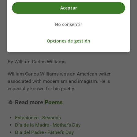
yellow and blue flakes —
Aceptar
Hairy looking trees stand out
in long alleys
No consentir
over a wild solitude.
The man turns and there —
Opciones de gestión
his solitary track stretched out
upon the world.
By William Carlos Williams
William Carlos Williams was an American writer
associated with modernism and imagism. He is
especially known for his poetry.
🔆 Read more
Poems
Estaciones - Seasons
Día de la Madre - Mother's Day
Día del Padre - Father's Day